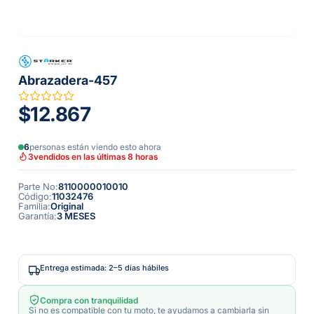
Abrazadera-457
$12.867
6
personas están viendo esto ahora
3
vendidos en las últimas 8 horas
Parte No
:
8110000010010
Código
:
11032476
Familia
:
Original
Garantía
:
3 MESES
Entrega estimada: 2–5 días hábiles
Compra con tranquilidad
Si no es compatible con tu moto, te ayudamos a cambiarla sin