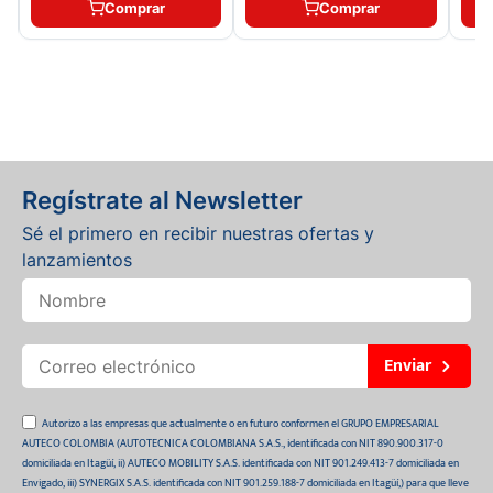
Comprar
Comprar
Regístrate al Newsletter
Sé el primero en recibir nuestras ofertas y
lanzamientos
Enviar
Autorizo a las empresas que actualmente o en futuro conformen el GRUPO EMPRESARIAL
AUTECO COLOMBIA (AUTOTECNICA COLOMBIANA S.A.S., identificada con NIT 890.900.317-0
domiciliada en Itagüí, ii) AUTECO MOBILITY S.A.S. identificada con NIT 901.249.413-7 domiciliada en
Envigado, iii) SYNERGIX S.A.S. identificada con NIT 901.259.188-7 domiciliada en Itagüí,) para que lleve