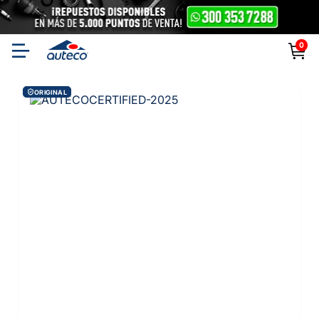
0
ORIGINAL