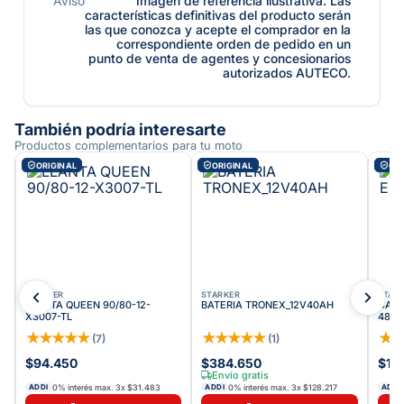
Aviso
Imagen de referencia ilustrativa. Las
características definitivas del producto serán
las que conozca y acepte el comprador en la
correspondiente orden de pedido en un
punto de venta de agentes y concesionarios
autorizados AUTECO.
También podría interesarte
Productos complementarios para tu moto
ORIGINAL
ORIGINAL
ORI
STARKER
STARKER
STAR
LLANTA QUEEN 90/80-12-
BATERIA TRONEX_12V40AH
CARG
X3007-TL
4820
★
★
★
★
★
★
★
★
★
★
★
(
7
)
(
1
)
$94.450
$384.650
$10
Envío gratis
0% interés max.
3
x
$31.483
0% interés max.
3
x
$128.217
ADDI
ADDI
ADDI