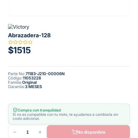
Abrazadera-128
$1515
Parte No
:
71183-J210-00006N
Código
:
11053228
Familia
:
Original
Garantía
:
3 MESES
Compra con tranquilidad
Si no es compatible con tu moto, te ayudamos a cambiarla sin
costo adicional.
1
No disponible