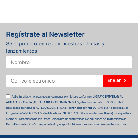
Regístrate al Newsletter
Sé el primero en recibir nuestras ofertas y
lanzamientos
Enviar
Autorizo a las empresas que actualmente o en futuro conformen el GRUPO EMPRESARIAL
AUTECO COLOMBIA (AUTOTECNICA COLOMBIANA S.A.S., identificada con NIT 890.900.317-0
domiciliada en Itagüí, ii) AUTECO MOBILITY S.A.S. identificada con NIT 901.249.413-7 domiciliada en
Envigado, iii) SYNERGIX S.A.S. identificada con NIT 901.259.188-7 domiciliada en Itagüí,) para que lleve
a cabo el Tratamiento de mis Datos Personales de conformidad con su Política de Tratamiento de
Datos Personales. Confirmo que he leído y acepto los términos expuestos en
www.auteco.com.co