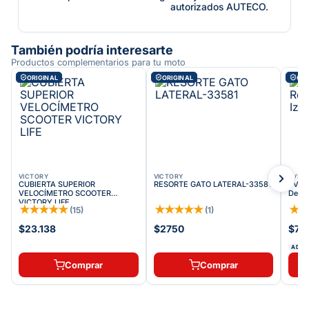
autorizados AUTECO.
También podría interesarte
Productos complementarios para tu moto
ORIGINAL
ORIGINAL
ORI
VICTORY
VICTORY
TVS
CUBIERTA SUPERIOR
RESORTE GATO LATERAL-33581
TVS S
VELOCÍMETRO SCOOTER
Delan
VICTORY LIFE
★
★
★
★
★
★
★
★
★
★
★
(
15
)
(
1
)
$23.138
$2750
$71.
ADDI
Comprar
Comprar