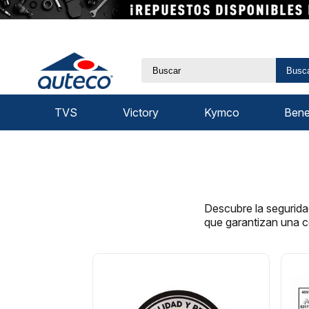
Busc
TVS
Victory
Kymco
Benel
Descubre la segurida
que garantizan una c