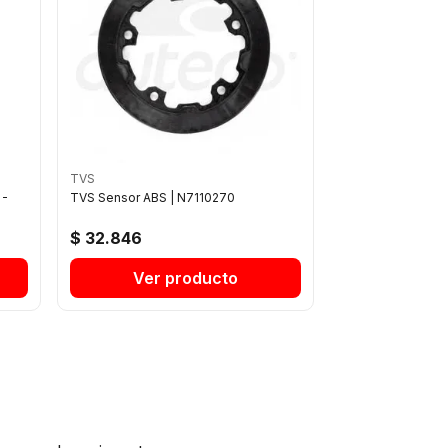
TVS
 -
TVS Sensor ABS | N7110270
$ 32.846
Ver producto