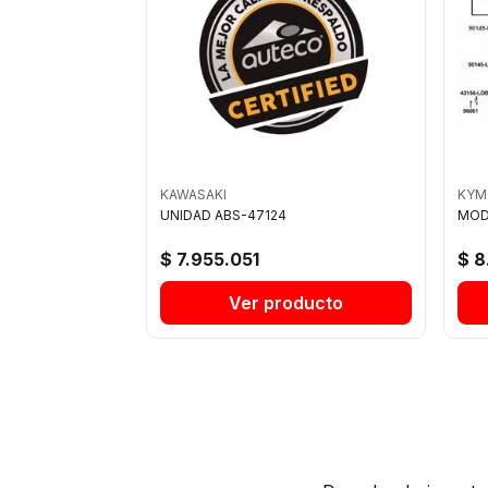
KAWASAKI
KYM
UNIDAD ABS-47124
MOD
$ 7.955.051
$ 8
Ver producto