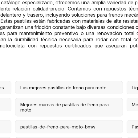
 catálogo especializado, ofrecemos una amplia variedad de pa
nte relación calidad-precio. Contamos con repuestos téc
delantero y trasero, incluyendo soluciones para frenos mec
Estas pastillas están fabricadas con materiales de alta resist
 garantizan una fricción constante bajo diversas condiciones c
 para mantenimiento preventivo o una renovación total d
an la durabilidad técnica necesaria para rodar con total co
motocicleta con repuestos certificados que aseguran po
os
Las mejores pastillas de freno para moto
Lí
Mejores marcas de pastillas de freno para
Me
moto
pastillas-de-freno-para-moto-bmw
Pa