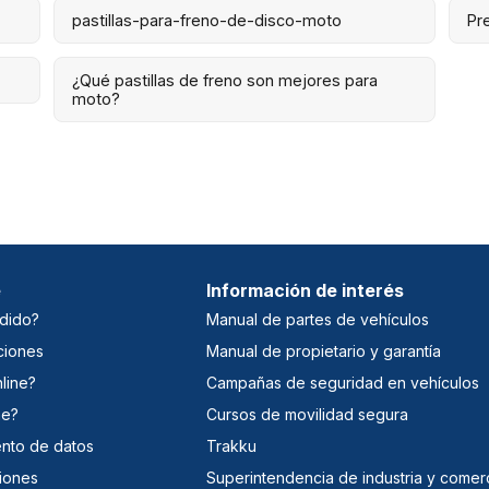
pastillas-para-freno-de-disco-moto
Pr
¿Qué pastillas de freno son mejores para
moto?
e
Información de interés
dido?
Manual de partes de vehículos
ciones
Manual de propietario y garantía
line?
Campañas de seguridad en vehículos
ne?
Cursos de movilidad segura
iento de datos
Trakku
iones
Superintendencia de industria y comer