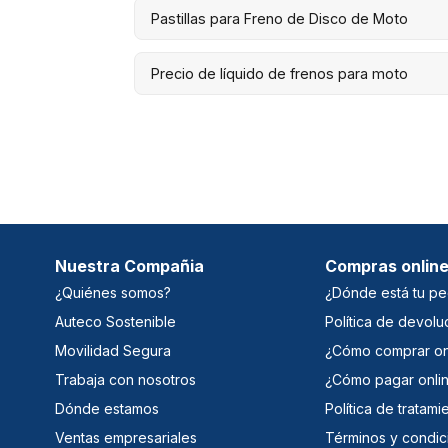
Pastillas para Freno de Disco de Moto
Precio de líquido de frenos para moto
Nuestra Compañia
Compras onlin
¿Quiénes somos?
¿Dónde está tu pe
Auteco Sostenible
Política de devolu
Movilidad Segura
¿Cómo comprar on
Trabaja con nosotros
¿Cómo pagar onli
Dónde estamos
Política de tratam
Ventas empresariales
Términos y condic