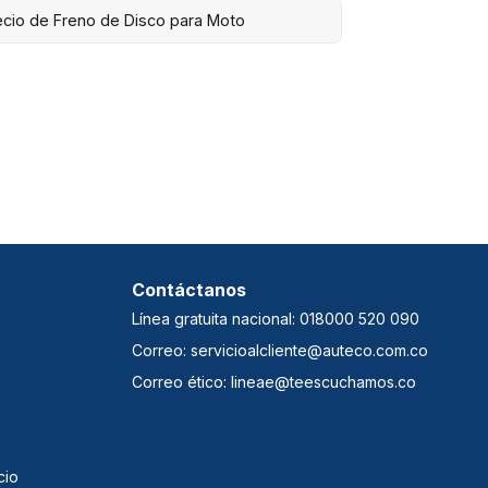
ecio de Freno de Disco para Moto
Contáctanos
Línea gratuita nacional: 018000 520 090
Correo: servicioalcliente@auteco.com.co
Correo ético: lineae@teescuchamos.co
cio