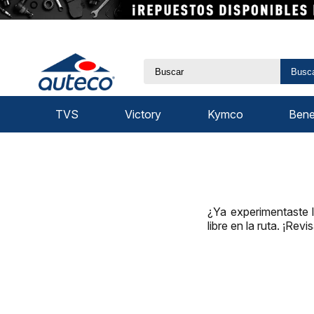
Busc
TVS
Victory
Kymco
Benel
¿Ya experimentaste 
libre en la ruta. ¡Rev