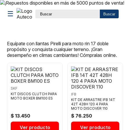
☰
Buscar
Equípate con llantas Pirelli para moto rin 17 doble
propósito y conquista cualquier terreno. ¡Gran
desempeño en climas cambiantes! Cómpralas online.
SKF
KIT DISCOS CLUTCH PARA
IFB
MOTO BOXER BM100 ES
KIT DE ARRASTRE IFB 14T
42T 428H 120 4 PARA
MOTO DISCOVER 110
$ 13.450
$ 76.250
Ver producto
Ver producto