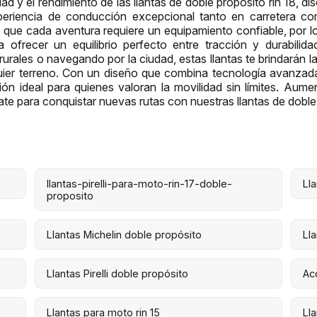
dad y el rendimiento de las llantas de doble propósito rin 18, d
riencia de conducción excepcional tanto en carretera co
ue cada aventura requiere un equipamiento confiable, por lo
 ofrecer un equilibrio perfecto entre tracción y durabilid
urales o navegando por la ciudad, estas llantas te brindarán l
uier terreno. Con un diseño que combina tecnología avanzada
ción ideal para quienes valoran la movilidad sin límites. Aume
te para conquistar nuevas rutas con nuestras llantas de doble
llantas-pirelli-para-moto-rin-17-doble-
Ll
proposito
Llantas Michelin doble propósito
Ll
Llantas Pirelli doble propósito
Ac
Llantas para moto rin 15
Ll