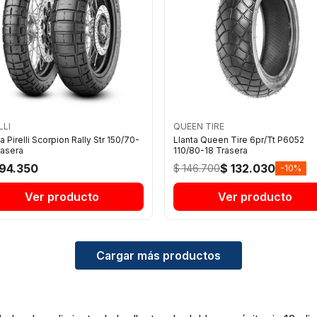
LLI
QUEEN TIRE
a Pirelli Scorpion Rally Str 150/70-
Llanta Queen Tire 6pr/Tt P6052
rasera
110/80-18 Trasera
94.350
$ 132.030
$ 146.700
-10%
Ver producto
Ver producto
Cargar más productos