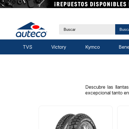
Busc
TVS
Victory
Kymco
Benel
Descubre las llanta
excepcional tanto en