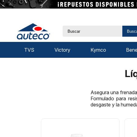
Busc
TVS
Victory
Kymco
Benel
Lí
Asegura una frenada 
Formulado para resis
desgaste y la humed