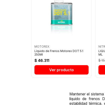
MOTOREX
NIT
Líquido de Frenos Motorex DOT 5.1
LIQ
250Ml
ML
$ 46.311
$ 1
Ver producto
Mantener el sistema 
líquido de frenos 
estabilidad térmica,