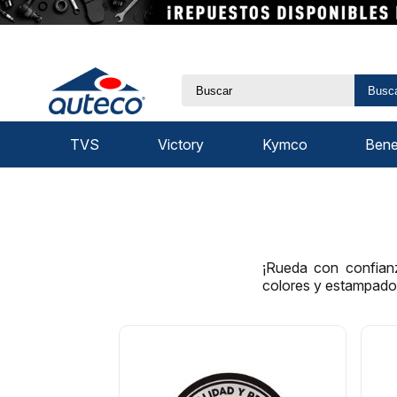
Busc
TVS
Victory
Kymco
Benel
¡Rueda con confianz
colores y estampados