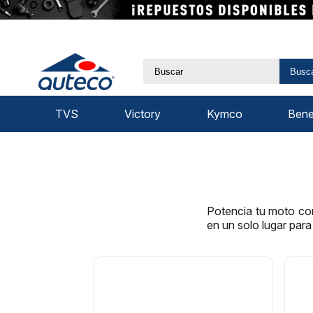
Busc
TVS
Victory
Kymco
Benel
Potencia tu moto con
en un solo lugar par