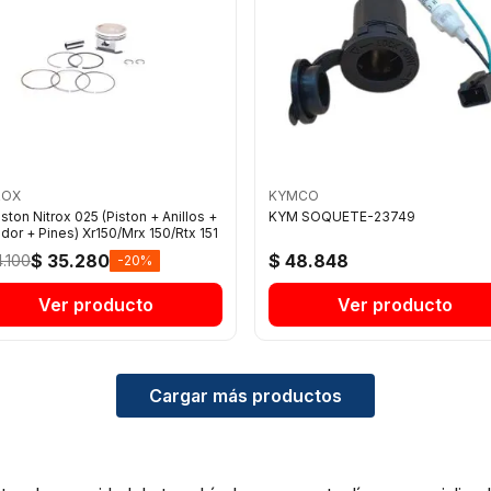
ROX
KYMCO
iston Nitrox 025 (Piston + Anillos +
KYM SOQUETE-23749
dor + Pines) Xr150/Mrx 150/Rtx 151
$ 35.280
$ 48.848
4.100
-20%
Ver producto
Ver producto
Cargar más productos