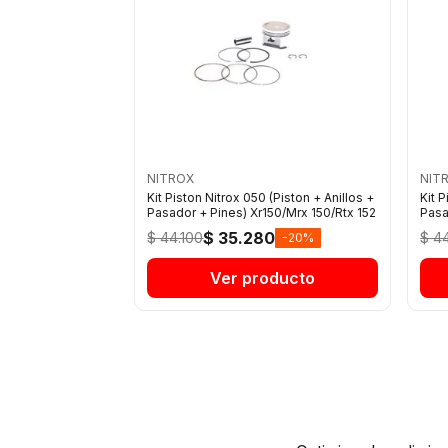
NITROX
NIT
Kit Piston Nitrox 050 (Piston + Anillos +
Kit P
Pasador + Pines) Xr150/Mrx 150/Rtx 152
Pasa
$ 35.280
$ 44.100
$ 4
-20%
Ver producto