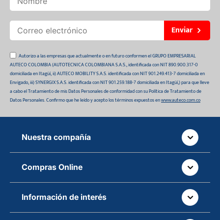
Enviar
Autorizo a las empresas que actualmente o en futuro conformen el GRUPO EMPRESARIAL
AUTECO COLOMBIA (AUTOTECNICA COLOMBIANA S.A.S., identificada con NIT 890.900.317-0
domiciliada en Itagüí, ii) AUTECO MOBILITY S.A.S. identificada con NIT 901.249.413-7 domiciliada en
Envigado, iii) SYNERGIX S.A.S. identificada con NIT 901.259.188-7 domiciliada en Itagüí,) para que lleve
a cabo el Tratamiento de mis Datos Personales de conformidad con su Política de Tratamiento de
Datos Personales. Confirmo que he leído y acepto los términos expuestos en
www.auteco.com.co
Nuestra compañía
Quiénes somos
Compras Online
Auteco sostenible
¿Dónde está tu pedido?
Movilidad Segura
Información de interés
Políticas de devolución
Manual de partes de vehículos
Sala de prensa