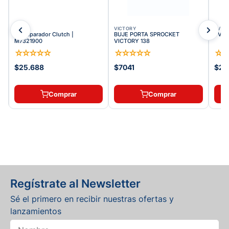
TVS
VICTORY
TVS
Kit Separador Clutch |
BUJE PORTA SPROCKET
TVS S
M7321900
VICTORY 138
☆
☆
☆
☆
☆
☆
☆
☆
☆
☆
☆
$25.688
$7041
$29
Comprar
Comprar
Regístrate al Newsletter
Sé el primero en recibir nuestras ofertas y
lanzamientos