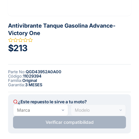
Antivibrante Tanque Gasolina Advance-
Victory One
$213
Parte No
:
QGD43952A0A00
Código
:
11029394
Familia
:
Original
Garantía
:
3 MESES
¿Este repuesto le sirve a tu moto?
Verificar compatibilidad