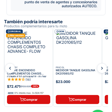
punto de venta de agentes y concesionarios
autorizados AUTECO.
También podría interesarte
Productos complementarios para tu moto
ORIGINAL
OEM
ORI
Más vendido
VICTORY
PRICOL
VICT
SWICHE ENCENDIDO
MEDIDOR TANQUE GASOLINA
MEDI
COMPLEMENTOS CHASIS
DK201065/I12
2624
COMPLETO ADVANCE- FLOW
★
★
★
★
☆
(
16
)
$23.000
$28
$72.471
$103.530
-
30
%
0% interés max.
3
x
$24.157
ADDI
Comprar
Comprar