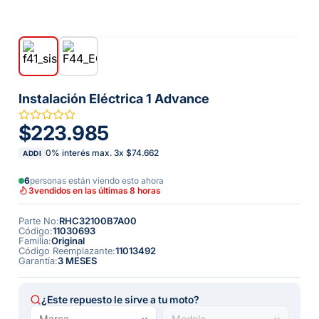
Instalación Eléctrica 1 Advance
$223.985
0% interés max.
3
x
$74.662
ADDI
6
personas están viendo esto ahora
3
vendidos en las últimas 8 horas
Parte No
:
RHC32100B7A00
Código
:
11030693
Familia
:
Original
Código Reemplazante
:
11013492
Garantía
:
3 MESES
¿Este repuesto le sirve a tu moto?