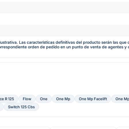
lustrativa. Las características definitivas del producto serán las qu
orrespondiente orden de pedido en un punto de venta de agentes y
ce R 125
Flow
One
One Mp
One Mp Facelift
One Mp 
Switch 125 Cbs