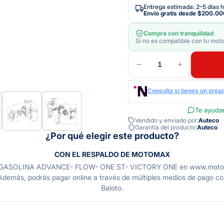
Entrega estimada: 2–5 días h
Envío gratis desde
$200.00
Compra con tranquilidad
Si no es compatible con tu moto
1
Consulta si tienes un prea
Te ayudam
Vendido y enviado por:
Auteco
Garantía del producto:
Auteco
¿Por qué elegir este producto?
CON EL RESPALDO DE MOTOMAX
ASOLINA ADVANCE- FLOW- ONE ST- VICTORY ONE en www.motomax.c
 Además, podrás pagar online a través de múltiples medios de pago como
Baloto.