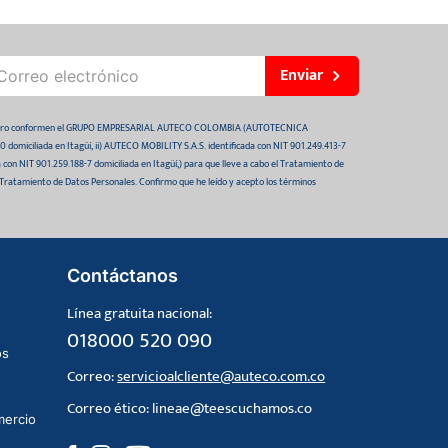
Enviar
 futuro conformen el GRUPO EMPRESARIAL AUTECO COLOMBIA (AUTOTECNICA
domiciliada en Itagüí, ii) AUTECO MOBILITY S.A.S. identificada con NIT 901.249.413-7
da con NIT 901.259.188-7 domiciliada en Itagüí,) para que lleve a cabo el Tratamiento de
 Tratamiento de Datos Personales. Confirmo que he leído y acepto los términos
Contáctanos
Línea gratuita nacional:
018000 520 090
os
Correo:
servicioalcliente@auteco.com.co
Correo ético:
lineae@teescuchamos.co
mercio