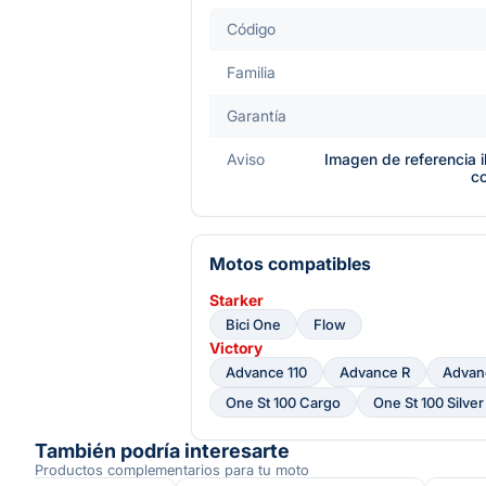
Código
Familia
Garantía
Aviso
Imagen de referencia i
c
Motos compatibles
Starker
Bici One
Flow
Victory
Advance 110
Advance R
Advan
One St 100 Cargo
One St 100 Silver
También podría interesarte
Productos complementarios para tu moto