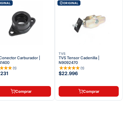
IGINAL
ORIGINAL
TVS
Conector Carburador |
TVS Tensor Cadenilla |
41400
N9092470
★
★
★
★
★
★
★
★
★
(
1
)
(
1
)
.231
$22.996
Comprar
Comprar