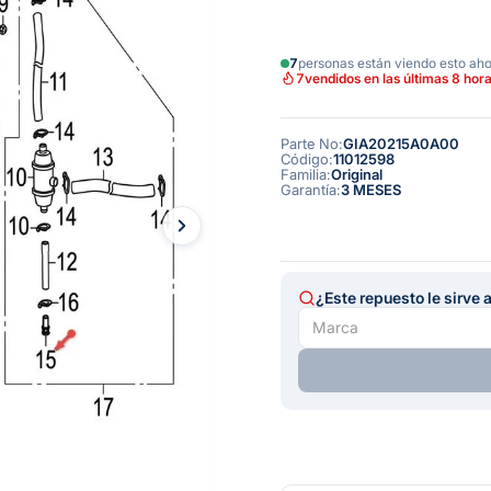
7
personas están viendo esto ah
7
vendidos en las últimas 8 hor
Parte No
:
GIA20215A0A00
Código
:
11012598
Familia
:
Original
Garantía
:
3 MESES
¿Este repuesto le sirve 