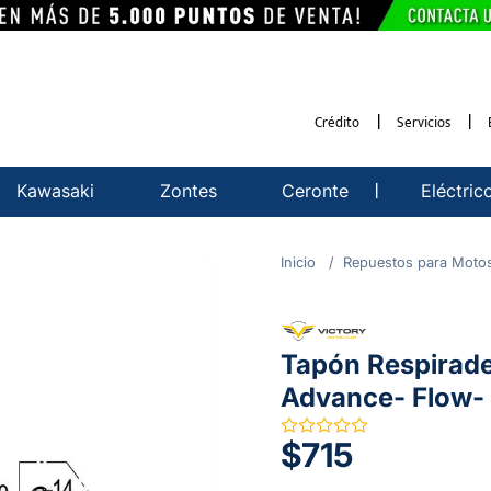
Crédito
Servicios
Kawasaki
Zontes
Ceronte
Eléctric
Repuestos para Moto
Tapón Respirader
Advance- Flow- 
$715