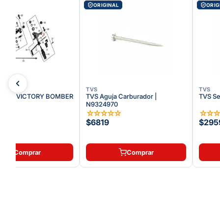
AL
ORIGINAL
ORIG
TVS
TVS
REET VICTORY BOMBER
TVS Aguja Carburador |
TVS Se
N9324970
☆
☆
☆
☆
☆
☆
☆
☆
☆
$6819
$295
Comprar
Comprar