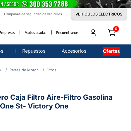
VEHÍCULOS ELECTRICOS
Campañas de seguridad de vehículos
0
Empresas
Motos usadas
Encuéntranos
os
Repuestos
Accesorios
Ofertas
s
Partes de Motor
Otros
o Caja Filtro Aire-Filtro Gasolina
One St- Victory One