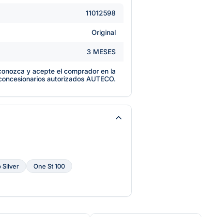
11012598
Original
3 MESES
e conozca y acepte el comprador en la
 concesionarios autorizados AUTECO.
Silver
One St 100