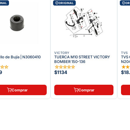
INAL
ORIGINAL
OR
VICTORY
TVS
llo de Bujía | N3060410
TUERCA M10 STREET VICTORY
TVS 
BOMBER 150-136
N20
☆
☆
☆
☆
☆
☆
☆
☆
★
9
$1134
$18
Comprar
Comprar