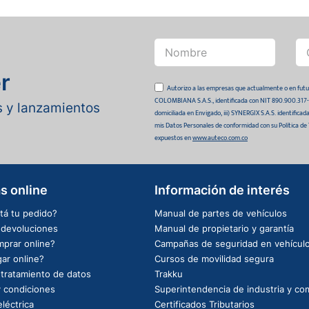
r
Autorizo a las empresas que actualmente o en
COLOMBIANA S.A.S., identificada con NIT 890.900.317-0 
as y lanzamientos
domiciliada en Envigado, iii) SYNERGIX S.A.S. identifica
mis Datos Personales de conformidad con su Política de
expuestos en
www.auteco.com.co
s online
Información de interés
tá tu pedido?
Manual de partes de vehículos
e devoluciones
Manual de propietario y garantía
prar online?
Campañas de seguridad en vehícul
ar online?
Cursos de movilidad segura
e tratamiento de datos
Trakku
 condiciones
Superintendencia de industria y co
léctrica
Certificados Tributarios