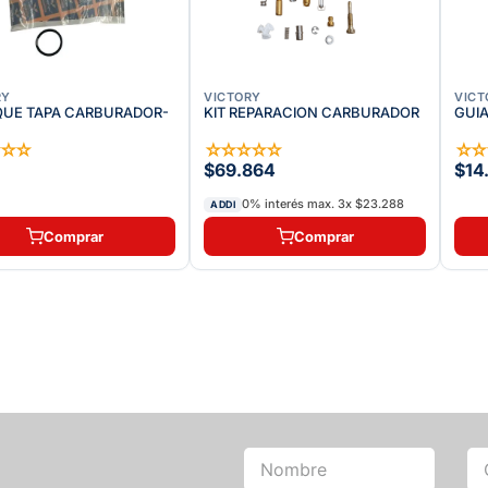
RY
VICTORY
VICT
UE TAPA CARBURADOR-
KIT REPARACION CARBURADOR
GUI
☆
☆
☆
☆
☆
☆
☆
☆
☆
$69.864
$14
0% interés max.
3
x
$23.288
ADDI
Comprar
Comprar