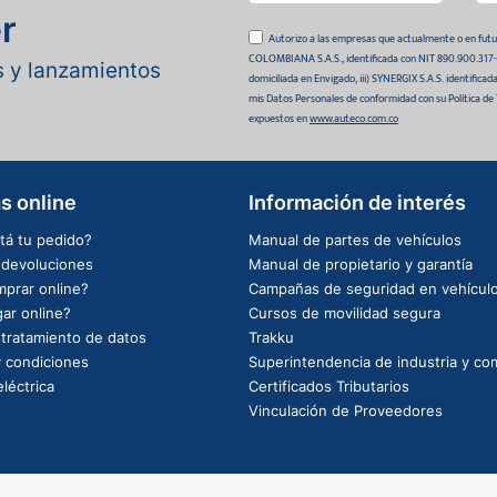
r
Autorizo a las empresas que actualmente o en
COLOMBIANA S.A.S., identificada con NIT 890.900.317-0 
as y lanzamientos
domiciliada en Envigado, iii) SYNERGIX S.A.S. identifica
mis Datos Personales de conformidad con su Política de
expuestos en
www.auteco.com.co
s online
Información de interés
tá tu pedido?
Manual de partes de vehículos
e devoluciones
Manual de propietario y garantía
prar online?
Campañas de seguridad en vehícul
ar online?
Cursos de movilidad segura
e tratamiento de datos
Trakku
 condiciones
Superintendencia de industria y co
léctrica
Certificados Tributarios
Vinculación de Proveedores