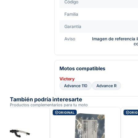
Código
Familia
Garantía
Aviso
Imagen de referencia i
c
Motos compatibles
Victory
Advance 110
Advance R
También podría interesarte
Productos complementarios para tu moto
AL
ORIGINAL
ORIG