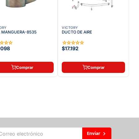
ORY
VICTORY
A MANGUERA-8535
DUCTO DE AIRE
☆
☆
☆
☆
☆
☆
☆
☆
☆
.098
$17.192
Comprar
Comprar
Enviar