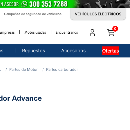
VEHÍCULOS ELECTRICOS
Campañas de seguridad de vehículos
0
Empresas
Motos usadas
Encuéntranos
os
Repuestos
Accesorios
Ofertas
s
Partes de Motor
Partes carburador
ador Advance