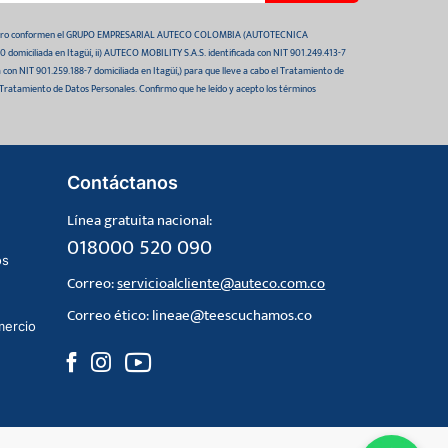
 futuro conformen el GRUPO EMPRESARIAL AUTECO COLOMBIA (AUTOTECNICA
domiciliada en Itagüí, ii) AUTECO MOBILITY S.A.S. identificada con NIT 901.249.413-7
da con NIT 901.259.188-7 domiciliada en Itagüí,) para que lleve a cabo el Tratamiento de
 Tratamiento de Datos Personales. Confirmo que he leído y acepto los términos
Contáctanos
Línea gratuita nacional:
018000 520 090
os
Correo:
servicioalcliente@auteco.com.co
Correo ético:
lineae@teescuchamos.co
mercio