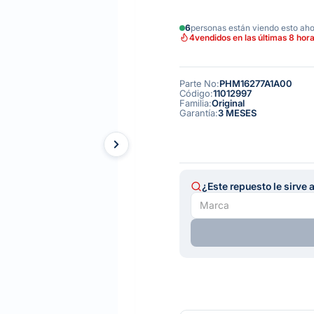
6
personas están viendo esto ah
4
vendidos en las últimas 8 hor
Parte No
:
PHM16277A1A00
Código
:
11012997
Familia
:
Original
Garantía
:
3 MESES
¿Este repuesto le sirve 