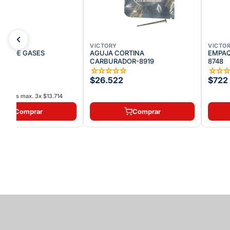
VICTORY
VICTO
DOR DE GASES
AGUJA CORTINA
EMPAQ
CARBURADOR-8919
8748
☆
☆
☆
☆
☆
☆
☆
☆
☆
2
$26.522
$722
interés max.
3
x
$13.714
Comprar
Comprar