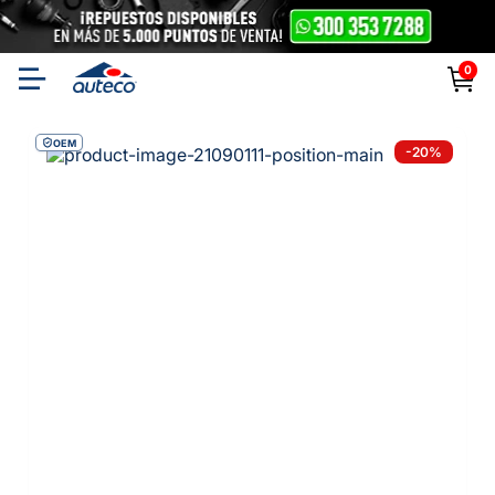
0
OEM
-
20
%