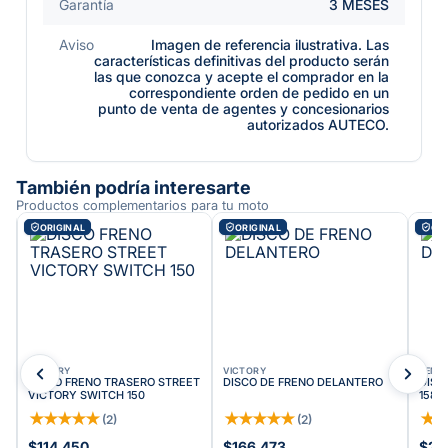
Garantía
3 MESES
Aviso
Imagen de referencia ilustrativa. Las
características definitivas del producto serán
las que conozca y acepte el comprador en la
correspondiente orden de pedido en un
punto de venta de agentes y concesionarios
autorizados AUTECO.
También podría interesarte
Productos complementarios para tu moto
ORIGINAL
ORIGINAL
ORI
VICTORY
VICTORY
BENEL
DISCO FRENO TRASERO STREET
DISCO DE FRENO DELANTERO
DISC
VICTORY SWITCH 150
1582
★
★
★
★
★
★
★
★
★
★
★
(
2
)
(
2
)
$114.450
$166.473
$24