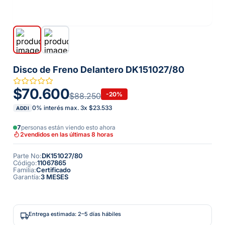
Disco de Freno Delantero DK151027/80
$70.600
-
20
%
$88.250
0% interés max.
3
x
$23.533
ADDI
7
personas están viendo esto ahora
2
vendidos en las últimas 8 horas
Parte No
:
DK151027/80
Código
:
11067865
Familia
:
Certificado
Garantía
:
3 MESES
Entrega estimada: 2–5 días hábiles