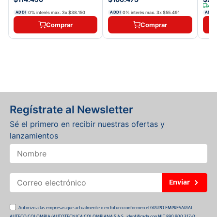
Env
0% interés max.
3
x
$38.150
0% interés max.
3
x
$55.491
ADDI
ADDI
ADDI
Comprar
Comprar
Regístrate al Newsletter
Sé el primero en recibir nuestras ofertas y
lanzamientos
Enviar
Autorizo a las empresas que actualmente o en futuro conformen el GRUPO EMPRESARIAL
AUTECO COLOMBIA (AUTOTECNICA COLOMBIANA S.A.S., identificada con NIT 890.900.317-0