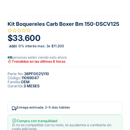
Kit Boquereles Carb Boxer Bm 150-DSCV125
$33.600
0% interés max.
3
x
$11.200
ADDI
8
personas están viendo esto ahora
7
vendidos en las últimas 8 horas
Parte No
:
36PF0021/I10
Código
:
11069047
Familia
:
OEM
Garantía
:
3 MESES
Entrega estimada: 2–5 días hábiles
Compra con tranquilidad
Si no es compatible con tu moto, te ayudamos a cambiarla sin
costo adicional.