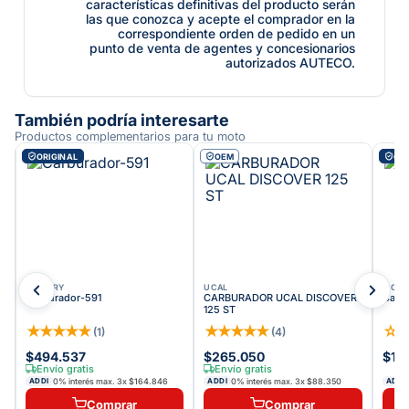
características definitivas del producto serán
las que conozca y acepte el comprador en la
correspondiente orden de pedido en un
punto de venta de agentes y concesionarios
autorizados AUTECO.
También podría interesarte
Productos complementarios para tu moto
ORIGINAL
OEM
ORI
VICTORY
UCAL
VICT
Carburador-591
CARBURADOR UCAL DISCOVER
Carb
125 ST
★
★
★
★
★
★
★
★
★
★
☆
(
1
)
(
4
)
$494.537
$265.050
$17
Envío gratis
Envío gratis
0% interés max.
3
x
$164.846
0% interés max.
3
x
$88.350
ADDI
ADDI
ADDI
Comprar
Comprar