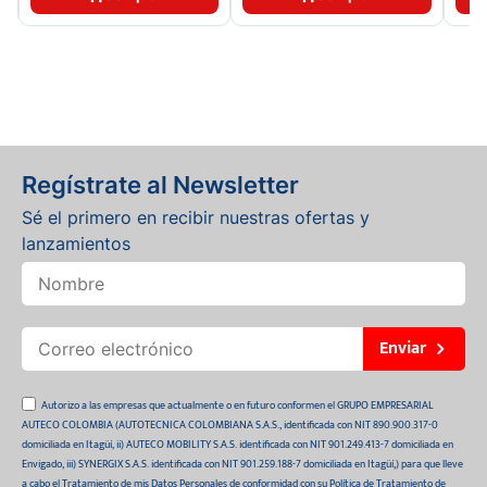
Regístrate al Newsletter
Sé el primero en recibir nuestras ofertas y
lanzamientos
Enviar
Autorizo a las empresas que actualmente o en futuro conformen el GRUPO EMPRESARIAL
AUTECO COLOMBIA (AUTOTECNICA COLOMBIANA S.A.S., identificada con NIT 890.900.317-0
domiciliada en Itagüí, ii) AUTECO MOBILITY S.A.S. identificada con NIT 901.249.413-7 domiciliada en
Envigado, iii) SYNERGIX S.A.S. identificada con NIT 901.259.188-7 domiciliada en Itagüí,) para que lleve
a cabo el Tratamiento de mis Datos Personales de conformidad con su Política de Tratamiento de