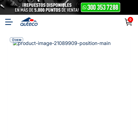
0
OEM