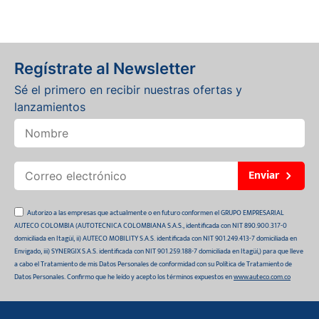
Regístrate al Newsletter
Sé el primero en recibir nuestras ofertas y
lanzamientos
Enviar
Autorizo a las empresas que actualmente o en futuro conformen el GRUPO EMPRESARIAL
AUTECO COLOMBIA (AUTOTECNICA COLOMBIANA S.A.S., identificada con NIT 890.900.317-0
domiciliada en Itagüí, ii) AUTECO MOBILITY S.A.S. identificada con NIT 901.249.413-7 domiciliada en
Envigado, iii) SYNERGIX S.A.S. identificada con NIT 901.259.188-7 domiciliada en Itagüí,) para que lleve
a cabo el Tratamiento de mis Datos Personales de conformidad con su Política de Tratamiento de
Datos Personales. Confirmo que he leído y acepto los términos expuestos en
www.auteco.com.co