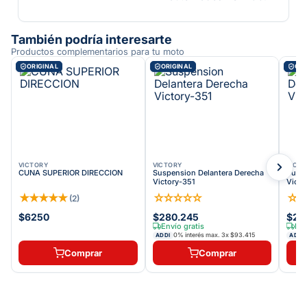
También podría interesarte
Productos complementarios para tu moto
ORIGINAL
ORIGINAL
ORI
VICTORY
VICTORY
VICT
CUNA SUPERIOR DIRECCION
Suspension Delantera Derecha
Suspe
Victory-351
Victo
★
★
★
★
★
☆
☆
☆
☆
☆
☆
(
2
)
$6250
$280.245
$27
Envío gratis
Env
0% interés max.
3
x
$93.415
ADDI
ADDI
Comprar
Comprar