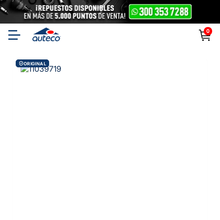
0
ORIGINAL