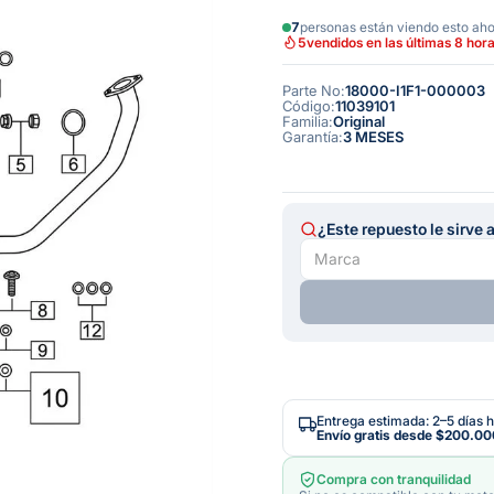
7
personas están viendo esto ah
5
vendidos en las últimas 8 hor
Parte No
:
18000-I1F1-000003
Código
:
11039101
Familia
:
Original
Garantía
:
3 MESES
¿Este repuesto le sirve 
Entrega estimada: 2–5 días h
Envío gratis desde
$200.00
Compra con tranquilidad