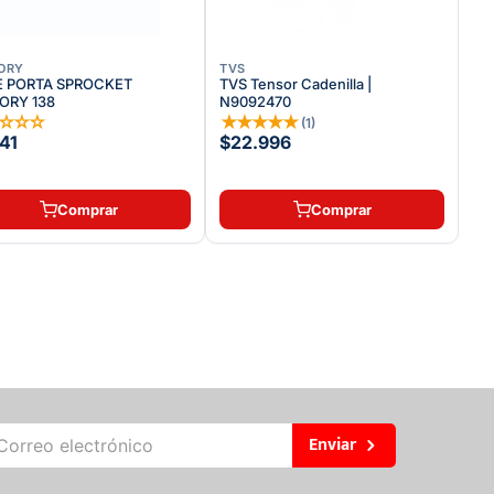
ORY
TVS
E PORTA SPROCKET
TVS Tensor Cadenilla |
ORY 138
N9092470
☆
☆
☆
☆
★
★
★
★
★
(
1
)
41
$22.996
Comprar
Comprar
Enviar