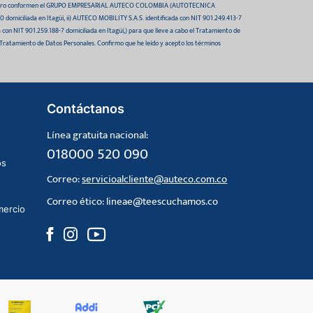
 futuro conformen el GRUPO EMPRESARIAL AUTECO COLOMBIA (AUTOTECNICA
domiciliada en Itagüí, ii) AUTECO MOBILITY S.A.S. identificada con NIT 901.249.413-7
da con NIT 901.259.188-7 domiciliada en Itagüí,) para que lleve a cabo el Tratamiento de
 Tratamiento de Datos Personales. Confirmo que he leído y acepto los términos
Contáctanos
Línea gratuita nacional:
018000 520 090
os
Correo:
servicioalcliente@auteco.com.co
Correo ético:
lineae@teescuchamos.co
mercio