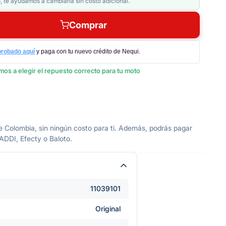
, te ayudamos a cambiarla sin costo adicional.
Comprar
probado aquí
y paga con tu nuevo crédito de Nequi.
os a elegir el repuesto correcto para tu moto
olombia, sin ningún costo para ti. Además, podrás pagar
 ADDI, Efecty o Baloto.
11039101
Original