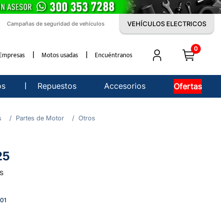
VEHÍCULOS ELECTRICOS
Campañas de seguridad de vehículos
0
Empresas
Motos usadas
Encuéntranos
os
Repuestos
Accesorios
Ofertas
s
Partes de Motor
Otros
25
s
01