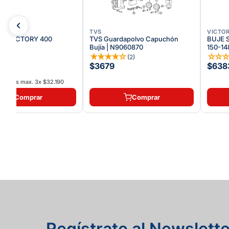
TVS
VICTO
TON VICTORY 400
TVS Guardapolvo Capuchón
BUJE 
Bujía | N9060870
150-14
☆
☆
★
★
★
★
☆
☆
☆
(
2
)
69
$3679
$638
interés max.
3
x
$32.190
Comprar
Comprar
Regístrate al Newslette