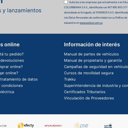
Autorizo a las empresas que actualmente o en
COLOMBIANA S.A.S., identificada con NIT 890.900.317-0 
as y lanzamientos
domiciliada en Envigado, iii) SYNERGIX S.A.S. identifica
mis Datos Personales de conformidad con su Política de
expuestos en
www.auteco.com.co
s online
Información de interés
tá tu pedido?
Manual de partes de vehículos
e devoluciones
Manual de propietario y garantía
prar online?
Campañas de seguridad en vehícul
ar online?
Cursos de movilidad segura
e tratamiento de datos
Trakku
 condiciones
Superintendencia de industria y co
léctrica
Certificados Tributarios
Vinculación de Proveedores