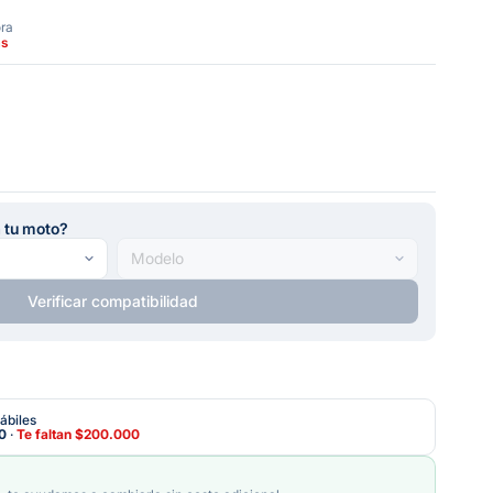
ora
as
a tu moto?
Verificar compatibilidad
ábiles
0
·
Te faltan
$200.000