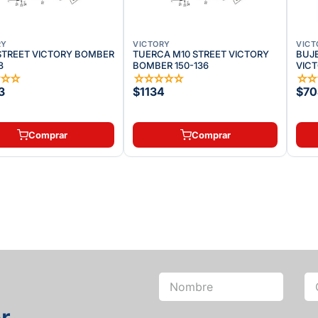
RY
VICTORY
VICT
STREET VICTORY BOMBER
TUERCA M10 STREET VICTORY
BUJ
8
BOMBER 150-136
VICT
☆
☆
☆
☆
☆
☆
☆
☆
☆
3
$1134
$70
Comprar
Comprar
r