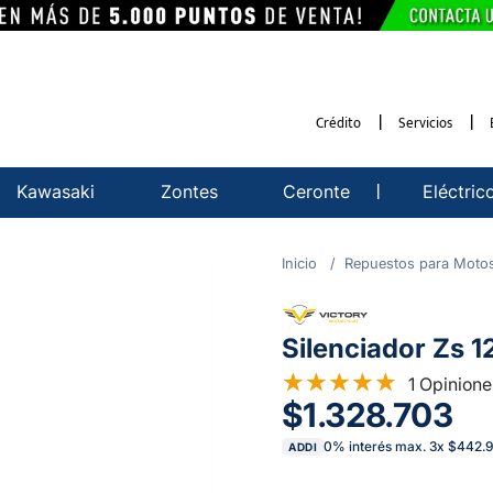
Crédito
Servicios
Kawasaki
Zontes
Ceronte
Eléctric
Repuestos para Moto
Silenciador Zs 1
1 Opinione
$1.328.703
0% interés max.
3
x
$442.9
ADDI