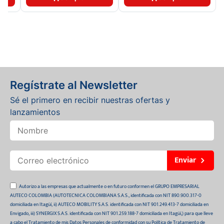
Regístrate al Newsletter
Sé el primero en recibir nuestras ofertas y
lanzamientos
Enviar
Autorizo a las empresas que actualmente o en futuro conformen el GRUPO EMPRESARIAL
AUTECO COLOMBIA (AUTOTECNICA COLOMBIANA S.A.S., identificada con NIT 890.900.317-0
domiciliada en Itagüí, ii) AUTECO MOBILITY S.A.S. identificada con NIT 901.249.413-7 domiciliada en
Envigado, iii) SYNERGIX S.A.S. identificada con NIT 901.259.188-7 domiciliada en Itagüí,) para que lleve
a cabo el Tratamiento de mis Datos Personales de conformidad con su Política de Tratamiento de