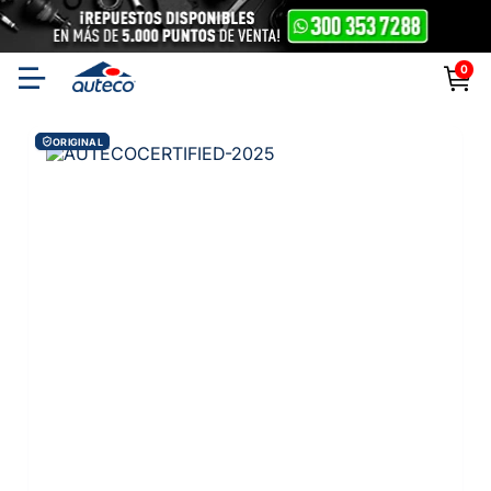
0
ORIGINAL