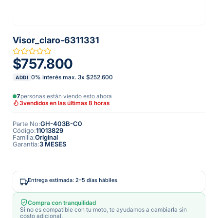
Visor_claro-6311331
$757.800
0% interés max.
3
x
$252.600
ADDI
7
personas están viendo esto ahora
3
vendidos en las últimas 8 horas
Parte No
:
GH-403B-C0
Código
:
11013829
Familia
:
Original
Garantía
:
3 MESES
Entrega estimada: 2–5 días hábiles
Compra con tranquilidad
Si no es compatible con tu moto, te ayudamos a cambiarla sin
costo adicional.