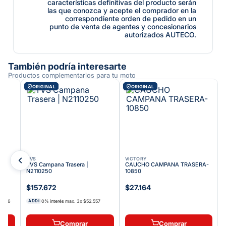
características definitivas del producto serán
las que conozca y acepte el comprador en la
correspondiente orden de pedido en un
punto de venta de agentes y concesionarios
autorizados AUTECO.
También podría interesarte
Productos complementarios para tu moto
ORIGINAL
ORIGINAL
TVS
VICTORY
TVS Campana Trasera |
CAUCHO CAMPANA TRASERA-
N2110250
10850
$157.672
$27.164
4.406
0% interés max.
3
x
$52.557
ADDI
Comprar
Comprar