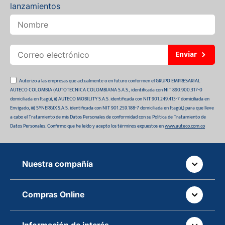
lanzamientos
Enviar
Autorizo a las empresas que actualmente o en futuro conformen el GRUPO EMPRESARIAL
AUTECO COLOMBIA (AUTOTECNICA COLOMBIANA S.A.S., identificada con NIT 890.900.317-0
domiciliada en Itagüí, ii) AUTECO MOBILITY S.A.S. identificada con NIT 901.249.413-7 domiciliada en
Envigado, iii) SYNERGIX S.A.S. identificada con NIT 901.259.188-7 domiciliada en Itagüí,) para que lleve
a cabo el Tratamiento de mis Datos Personales de conformidad con su Política de Tratamiento de
Datos Personales. Confirmo que he leído y acepto los términos expuestos en
www.auteco.com.co
Nuestra compañía
Quiénes somos
Compras Online
Auteco sostenible
¿Dónde está tu pedido?