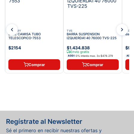
VICTORY
TVS
INDIA
BUJE CAMISA TUBO
BARRA SUSPENSION
Barra
TELESCOPICO-7553
IZQUIERDA1 40 76000 TVS-225
1
$2154
$1.434.838
$97
Envío gratis
0% interés max.
3
x
$478.279
ADDI
ADDI
Comprar
Comprar
Regístrate al Newsletter
Sé el primero en recibir nuestras ofertas y