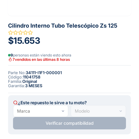
Cilindro Interno Tubo Telescópico Zs 125
$15.653
9
personas están viendo esto ahora
7
vendidos en las últimas 8 horas
Parte No
:
34111-I1F1-000001
Código
:
11041758
Familia
:
Original
Garantía
:
3 MESES
¿Este repuesto le sirve a tu moto?
Verificar compatibilidad