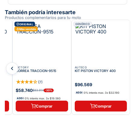
También podría interesarte
Productos complementarios para tu moto
GENÉRICO
ORIGINAL
Más vendido
VICTORY
AUTECO
CORREA TRACCION-9515
KIT PISTON VICTORY 400
★
★
★
★
☆
(
7
)
$96.569
$58.740
$83.914
-
30
%
0% interés max.
3
x
$32.190
ADDI
0% interés max.
3
x
$19.580
ADDI
Comprar
Comprar