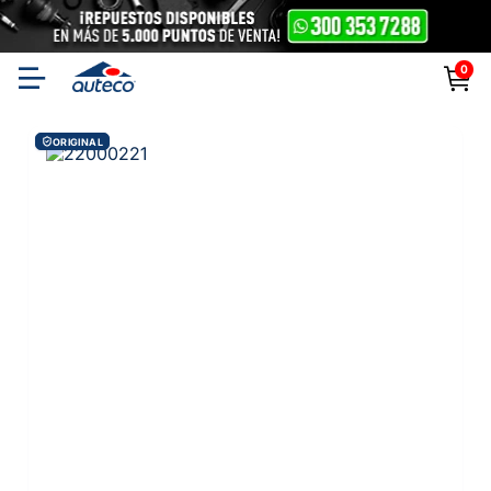
0
ORIGINAL