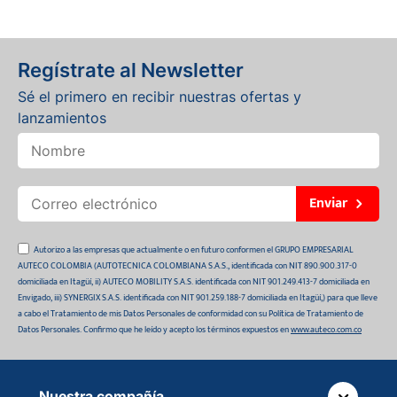
Regístrate al Newsletter
Sé el primero en recibir nuestras ofertas y
lanzamientos
Enviar
Autorizo a las empresas que actualmente o en futuro conformen el GRUPO EMPRESARIAL
AUTECO COLOMBIA (AUTOTECNICA COLOMBIANA S.A.S., identificada con NIT 890.900.317-0
domiciliada en Itagüí, ii) AUTECO MOBILITY S.A.S. identificada con NIT 901.249.413-7 domiciliada en
Envigado, iii) SYNERGIX S.A.S. identificada con NIT 901.259.188-7 domiciliada en Itagüí,) para que lleve
a cabo el Tratamiento de mis Datos Personales de conformidad con su Política de Tratamiento de
Datos Personales. Confirmo que he leído y acepto los términos expuestos en
www.auteco.com.co
Nuestra compañía