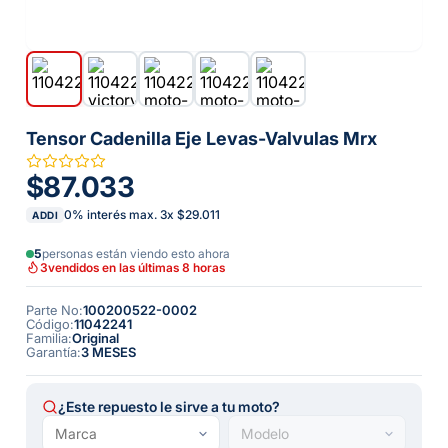
Tensor Cadenilla Eje Levas-Valvulas Mrx
$87.033
0% interés max.
3
x
$29.011
ADDI
5
personas están viendo esto ahora
3
vendidos en las últimas 8 horas
Parte No
:
100200522-0002
Código
:
11042241
Familia
:
Original
Garantía
:
3 MESES
¿Este repuesto le sirve a tu moto?