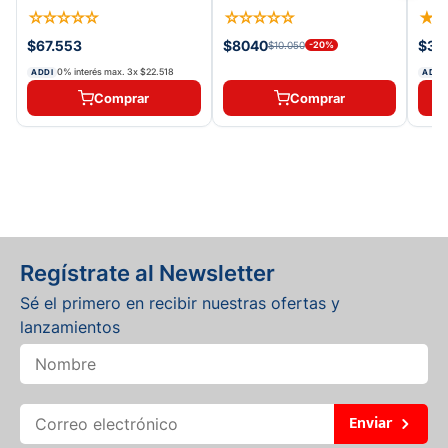
☆
☆
☆
☆
☆
☆
☆
☆
☆
☆
★
$67.553
$8040
$38
$10.050
-
20
%
0% interés max.
3
x
$22.518
ADDI
ADDI
Comprar
Comprar
Regístrate al Newsletter
Sé el primero en recibir nuestras ofertas y
lanzamientos
Enviar