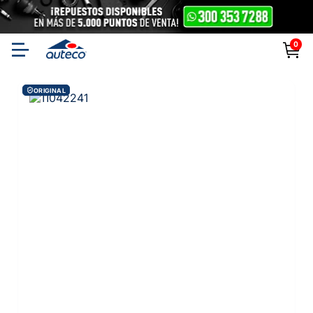
0
ORIGINAL