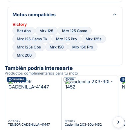
Motos compatibles
Victory
Bet Abs
Mrx 125
Mrx 125 Camo
Mrx 125 Camo Tk
Mrx 125 Pro
Mrx 125s
Mrx 125s Cbs
Mrx 150
Mrx 150 Pro
Mrx 200
También podría interesarte
Productos complementarios para tu moto
ORIGINAL
OEM
ORI
VICTORY
NITROX
TVS
TENSOR CADENILLA-41447
Cadenilla 2X3-90L-1452
TVS C