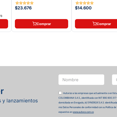
☆
☆
☆
☆
☆
☆
☆
☆
☆
☆
$23.676
$14.600
78
Comprar
Comprar
r
Autorizo a las empresas que actualmente o en
COLOMBIANA S.A.S., identificada con NIT 890.900.317-0 
as y lanzamientos
domiciliada en Envigado, iii) SYNERGIX S.A.S. identifica
mis Datos Personales de conformidad con su Política de
expuestos en
www.auteco.com.co