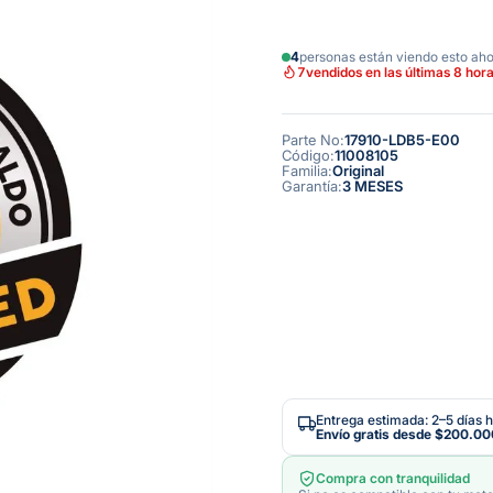
4
personas están viendo esto ah
7
vendidos en las últimas 8 hor
Parte No
:
17910-LDB5-E00
Código
:
11008105
Familia
:
Original
Garantía
:
3 MESES
Entrega estimada: 2–5 días h
Envío gratis desde
$200.00
Compra con tranquilidad