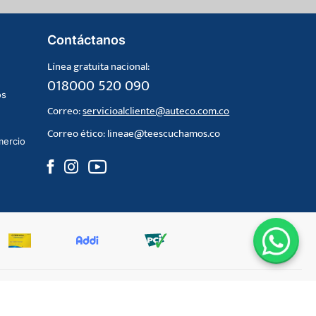
Contáctanos
Línea gratuita nacional:
018000 520 090
os
Correo:
servicioalcliente@auteco.com.co
Correo ético:
lineae@teescuchamos.co
mercio