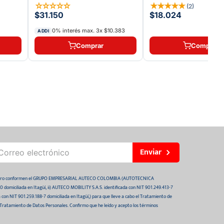
☆
☆
☆
☆
☆
★
★
★
★
★
(
2
)
$31.150
$18.024
0% interés max.
3
x
$10.383
ADDI
Comprar
Comprar
Enviar
 futuro conformen el GRUPO EMPRESARIAL AUTECO COLOMBIA (AUTOTECNICA
domiciliada en Itagüí, ii) AUTECO MOBILITY S.A.S. identificada con NIT 901.249.413-7
da con NIT 901.259.188-7 domiciliada en Itagüí,) para que lleve a cabo el Tratamiento de
 Tratamiento de Datos Personales. Confirmo que he leído y acepto los términos