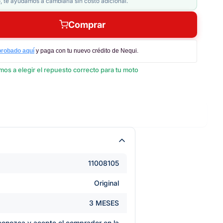
, te ayudamos a cambiarla sin costo adicional.
Comprar
probado aquí
y paga con tu nuevo crédito de Nequi.
os a elegir el repuesto correcto para tu moto
11008105
Original
3 MESES
e conozca y acepte el comprador en la