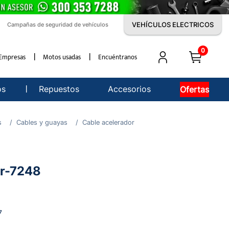
VEHÍCULOS ELECTRICOS
Campañas de seguridad de vehículos
0
Empresas
Motos usadas
Encuéntranos
os
Repuestos
Accesorios
Ofertas
s
Cables y guayas
Cable acelerador
or-7248
7