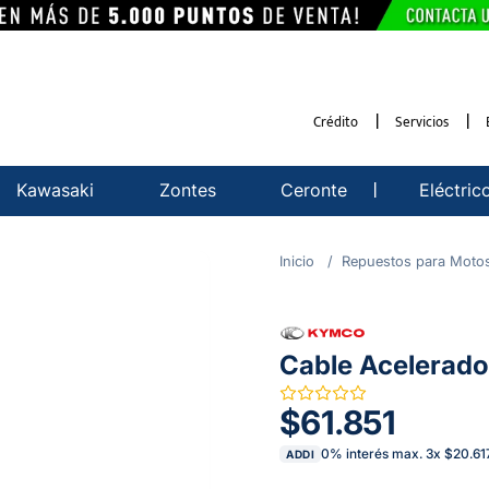
Crédito
Servicios
Kawasaki
Zontes
Ceronte
Eléctric
Repuestos para Moto
Cable Acelerad
$61.851
0% interés max.
3
x
$20.61
ADDI