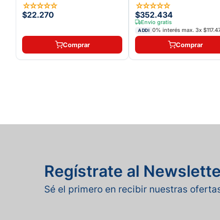
☆
☆
☆
☆
☆
☆
☆
☆
☆
☆
$22.270
$352.434
Envío gratis
0% interés max.
3
x
$117.4
ADDI
Comprar
Comprar
Regístrate al Newslette
Sé el primero en recibir nuestras ofert