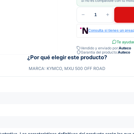
Si no es compatible con tu moto
1
Consulta si tienes un prea
Te ayudam
Vendido y enviado por:
Auteco
Garantía del producto:
Auteco
¿Por qué elegir este producto?
MARCA: KYMCO, MXU 500 OFF ROAD
lustrativa. Las características definitivas del producto serán las qu