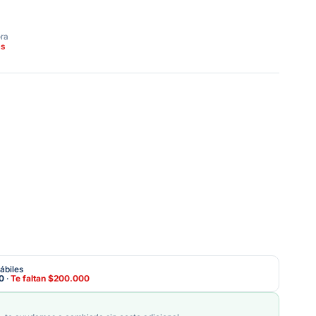
ora
as
ábiles
0
·
Te faltan
$200.000