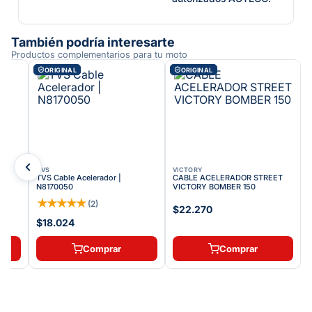
También podría interesarte
Productos complementarios para tu moto
ORIGINAL
ORIGINAL
TVS
VICTORY
TVS Cable Acelerador |
CABLE ACELERADOR STREET
N8170050
VICTORY BOMBER 150
★
★
★
★
★
(
2
)
$22.270
$18.024
59
Comprar
Comprar