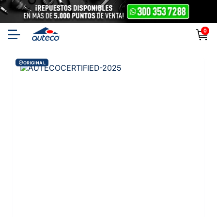
0
ORIGINAL