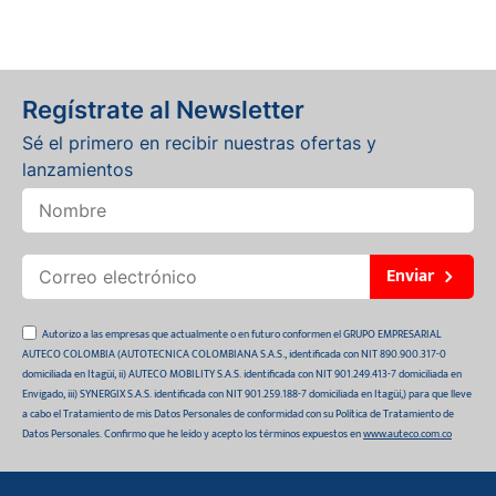
Regístrate al Newsletter
Sé el primero en recibir nuestras ofertas y
lanzamientos
Enviar
Autorizo a las empresas que actualmente o en futuro conformen el GRUPO EMPRESARIAL
AUTECO COLOMBIA (AUTOTECNICA COLOMBIANA S.A.S., identificada con NIT 890.900.317-0
domiciliada en Itagüí, ii) AUTECO MOBILITY S.A.S. identificada con NIT 901.249.413-7 domiciliada en
Envigado, iii) SYNERGIX S.A.S. identificada con NIT 901.259.188-7 domiciliada en Itagüí,) para que lleve
a cabo el Tratamiento de mis Datos Personales de conformidad con su Política de Tratamiento de
Datos Personales. Confirmo que he leído y acepto los términos expuestos en
www.auteco.com.co