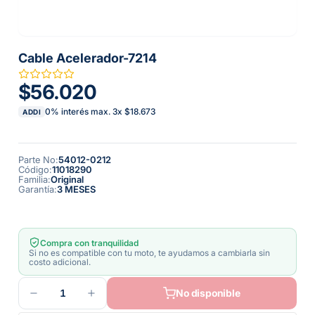
Cable Acelerador-7214
$56.020
0% interés max.
3
x
$18.673
ADDI
Parte No
:
54012-0212
Código
:
11018290
Familia
:
Original
Garantía
:
3 MESES
Compra con tranquilidad
Si no es compatible con tu moto, te ayudamos a cambiarla sin
costo adicional.
1
No disponible