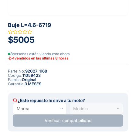
Buje L=4.6-6719
$5005
3
personas están viendo esto ahora
4
vendidos en las últimas 8 horas
Parte No
:
92027-1168
Código
:
11059423
Familia
:
Original
Garantía
:
3 MESES
¿Este repuesto le sirve a tu moto?
Verificar compatibilidad