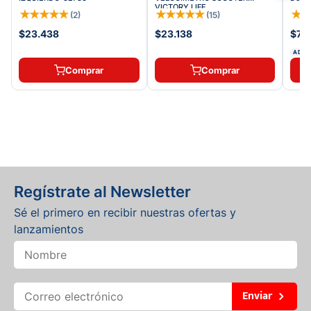
VICTORY LIFE
★
★
★
★
★
★
★
★
★
★
★
(
2
)
(
15
)
$23.438
$23.138
$71.
ADDI
Comprar
Comprar
Regístrate al Newsletter
Sé el primero en recibir nuestras ofertas y
lanzamientos
Enviar