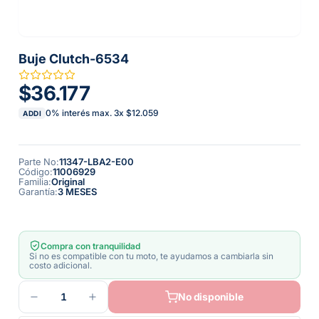
Buje Clutch-6534
$36.177
0% interés max.
3
x
$12.059
ADDI
Parte No
:
11347-LBA2-E00
Código
:
11006929
Familia
:
Original
Garantía
:
3 MESES
Compra con tranquilidad
Si no es compatible con tu moto, te ayudamos a cambiarla sin
costo adicional.
1
No disponible