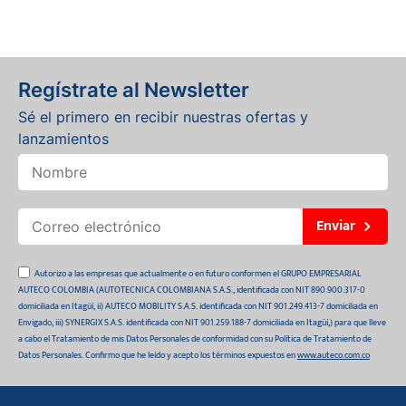
Regístrate al Newsletter
Sé el primero en recibir nuestras ofertas y
lanzamientos
Enviar
Autorizo a las empresas que actualmente o en futuro conformen el GRUPO EMPRESARIAL
AUTECO COLOMBIA (AUTOTECNICA COLOMBIANA S.A.S., identificada con NIT 890.900.317-0
domiciliada en Itagüí, ii) AUTECO MOBILITY S.A.S. identificada con NIT 901.249.413-7 domiciliada en
Envigado, iii) SYNERGIX S.A.S. identificada con NIT 901.259.188-7 domiciliada en Itagüí,) para que lleve
a cabo el Tratamiento de mis Datos Personales de conformidad con su Política de Tratamiento de
Datos Personales. Confirmo que he leído y acepto los términos expuestos en
www.auteco.com.co