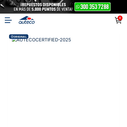
0
ORIGINAL