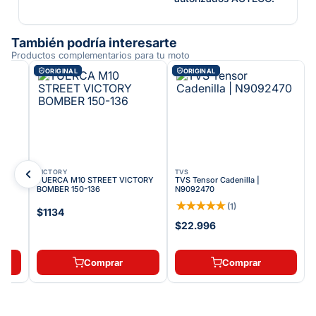
También podría interesarte
Productos complementarios para tu moto
ORIGINAL
ORIGINAL
VICTORY
TVS
TUERCA M10 STREET VICTORY
TVS Tensor Cadenilla |
BOMBER 150-136
N9092470
★
★
★
★
★
(
1
)
$1134
$22.996
80
Comprar
Comprar