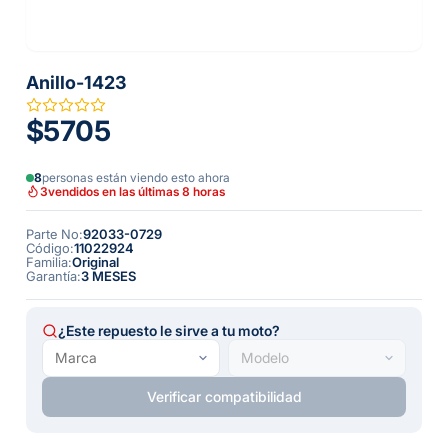
Anillo-1423
$5705
8
personas están viendo esto ahora
3
vendidos en las últimas 8 horas
Parte No
:
92033-0729
Código
:
11022924
Familia
:
Original
Garantía
:
3 MESES
¿Este repuesto le sirve a tu moto?
Verificar compatibilidad