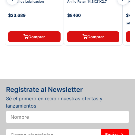
Kit Anillos Lubricacion
Anillo Reten 14.8X21X2.7
ANIL
$23.689
$8460
$42
ADDI
Comprar
Comprar
Regístrate al Newsletter
Sé el primero en recibir nuestras ofertas y
lanzamientos
Enviar