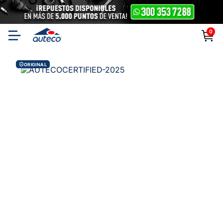
0
ORIGINAL