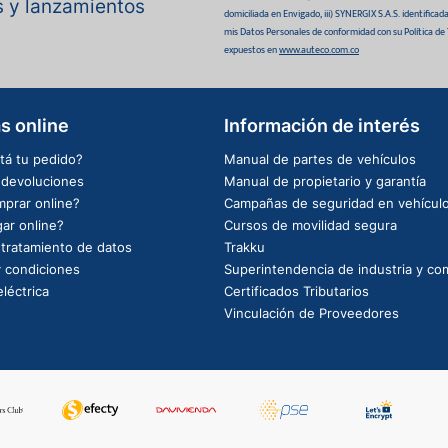
as y lanzamientos
domiciliada en Envigado, iii) SYNERGIX S.A.S. identifica
mis Datos Personales de conformidad con su Política de
expuestos en
www.auteco.com.co
s online
Información de interés
tá tu pedido?
Manual de partes de vehículos
e devoluciones
Manual de propietario y garantía
prar online?
Campañas de seguridad en vehícul
ar online?
Cursos de movilidad segura
e tratamiento de datos
Trakku
 condiciones
Superintendencia de industria y co
léctrica
Certificados Tributarios
Vinculación de Proveedores