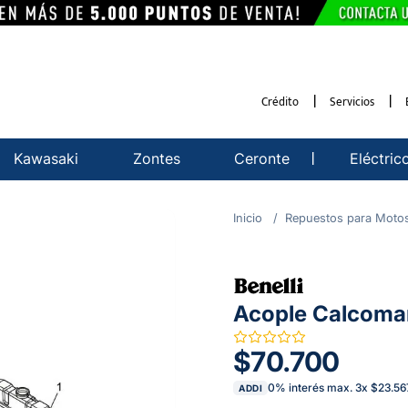
Crédito
Servicios
Kawasaki
Zontes
Ceronte
Eléctric
Repuestos para Moto
Acople Calcoman
$70.700
0% interés max.
3
x
$23.56
ADDI