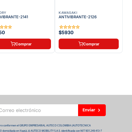
ORY
KAWASAKI
VIBRANTE-2141
ANTIVIBRANTE-2126
☆
☆
☆
☆
☆
☆
☆
☆
☆
50
$5930
Comprar
Comprar
Enviar
 futuro conformen el GRUPO EMPRESARIAL AUTECO COLOMBIA (AUTOTECNICA
domiciliada en Itagüí, ii) AUTECO MOBILITY S.A.S. identificada con NIT 901.249.413-7