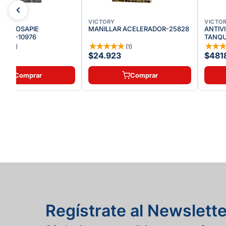
VICTORY
VICTO
 REPOSAPIE
MANILLAR ACELERADOR-25828
ANTIV
TOR-10976
TANQU
★
★
★
★
★
★
★
★
★
(
6
)
(
1
)
2
$24.923
$481
Comprar
Comprar
Regístrate al Newslette