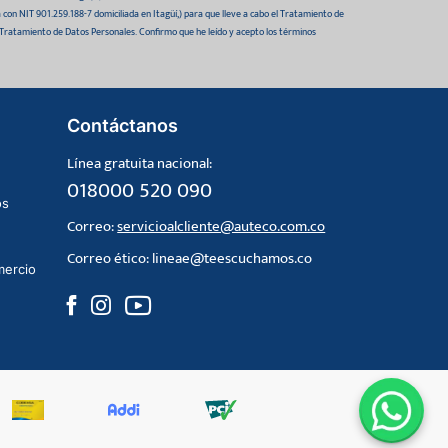
da con NIT 901.259.188-7 domiciliada en Itagüí,) para que lleve a cabo el Tratamiento de
 Tratamiento de Datos Personales. Confirmo que he leído y acepto los términos
Contáctanos
Línea gratuita nacional:
018000 520 090
os
Correo:
servicioalcliente@auteco.com.co
Correo ético:
lineae@teescuchamos.co
mercio