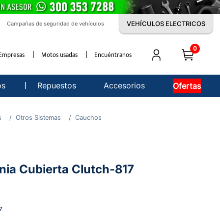
VEHÍCULOS ELECTRICOS
Campañas de seguridad de vehículos
0
Empresas
Motos usadas
Encuéntranos
os
Repuestos
Accesorios
Ofertas
s
Otros Sistemas
Cauchos
ia Cubierta Clutch-817
7