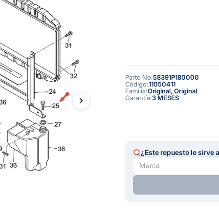
Parte No
:
58391P180000
Código
:
11050411
Familia
:
Original, Original
Garantía
:
3 MESES
¿Este repuesto le sirve 