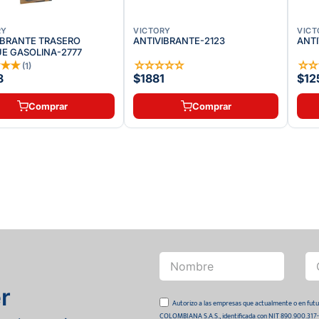
RY
VICTORY
VICT
IBRANTE TRASERO
ANTIVIBRANTE-2123
ANTI
E GASOLINA-2777
★
★
★
☆
☆
☆
☆
☆
☆
(
1
)
8
$1881
$12
Comprar
Comprar
r
Autorizo a las empresas que actualmente o en
COLOMBIANA S.A.S., identificada con NIT 890.900.317-0 