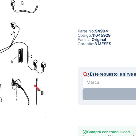
Parte No
:
94904
Código
:
11045929
Familia
:
Original
Garantía
:
3 MESES
¿Este repuesto le sirve 
Compra con tranquilidad