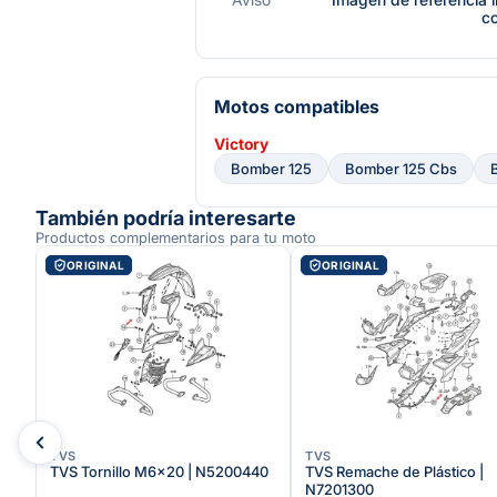
c
Motos compatibles
Victory
Bomber 125
Bomber 125 Cbs
También podría interesarte
Productos complementarios para tu moto
ORIGINAL
ORIGINAL
TVS
TVS
TVS Tornillo M6x20 | N5200440
TVS Remache de Plástico |
0
N7201300