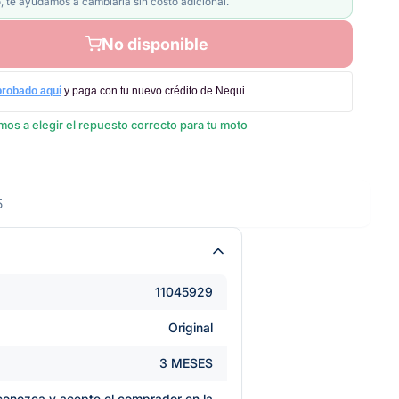
, te ayudamos a cambiarla sin costo adicional.
No disponible
probado aquí
y paga con tu nuevo crédito de Nequi.
os a elegir el repuesto correcto para tu moto
5
11045929
Original
3 MESES
e conozca y acepte el comprador en la