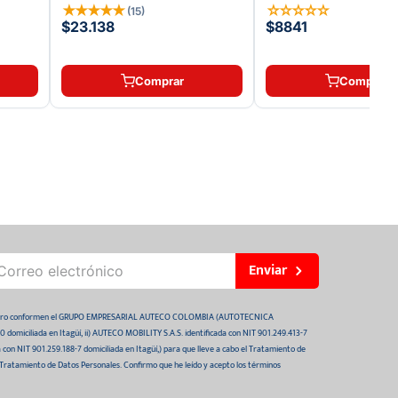
VICTORY LIFE
★
★
★
★
★
☆
☆
☆
☆
☆
(
15
)
$23.138
$8841
Comprar
Comprar
Enviar
 futuro conformen el GRUPO EMPRESARIAL AUTECO COLOMBIA (AUTOTECNICA
domiciliada en Itagüí, ii) AUTECO MOBILITY S.A.S. identificada con NIT 901.249.413-7
da con NIT 901.259.188-7 domiciliada en Itagüí,) para que lleve a cabo el Tratamiento de
 Tratamiento de Datos Personales. Confirmo que he leído y acepto los términos