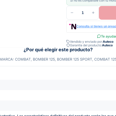
Si no es compatible con tu moto
1
Consulta si tienes un prea
Te ayudam
Vendido y enviado por:
Auteco
Garantía del producto:
Auteco
¿Por qué elegir este producto?
MARCA: COMBAT, BOMBER 125, BOMBER 125 SPORT, COMBAT 12
lustrativa. Las características definitivas del producto serán las qu