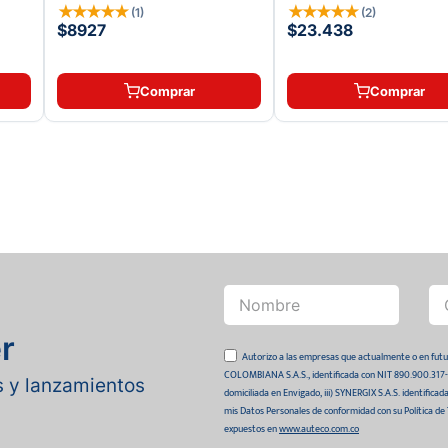
★
★
★
★
★
★
★
★
★
★
(
1
)
(
2
)
$8927
$23.438
Comprar
Comprar
r
Autorizo a las empresas que actualmente o en
COLOMBIANA S.A.S., identificada con NIT 890.900.317-0 
as y lanzamientos
domiciliada en Envigado, iii) SYNERGIX S.A.S. identifica
mis Datos Personales de conformidad con su Política de
expuestos en
www.auteco.com.co