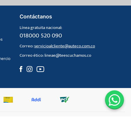
Contáctanos
Línea gratuita nacional:
018000 520 090
os
Correo:
servicioalcliente@auteco.com.co
Correo ético:
lineae@teescuchamos.co
mercio