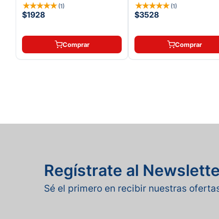
★
★
★
★
★
★
★
★
★
★
(
1
)
(
1
)
$1928
$3528
Comprar
Comprar
Regístrate al Newslette
Sé el primero en recibir nuestras ofert