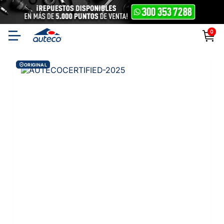
0
ORIGINAL