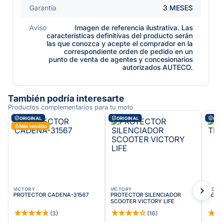
Garantía
3 MESES
Aviso
Imagen de referencia ilustrativa. Las
características definitivas del producto serán
las que conozca y acepte el comprador en la
correspondiente orden de pedido en un
punto de venta de agentes y concesionarios
autorizados AUTECO.
También podría interesarte
Productos complementarios para tu moto
ORIGINAL
ORIGINAL
ORI
Más vendido
VICTORY
VICTORY
VICT
PROTECTOR CADENA-31567
PROTECTOR SILENCIADOR
RETE
SCOOTER VICTORY LIFE
★
★
★
★
★
★
★
★
★
☆
★
(
3
)
(
16
)