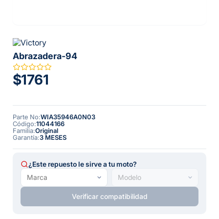
Abrazadera-94
$1761
Parte No
:
WIA35946A0N03
Código
:
11044166
Familia
:
Original
Garantía
:
3 MESES
¿Este repuesto le sirve a tu moto?
Verificar compatibilidad