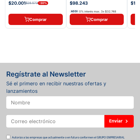
$20.001
$98.243
$19
$28.573
-
30
%
0% interés max.
3
x
$32.748
ADDI
Comprar
Comprar
Regístrate al Newsletter
Sé el primero en recibir nuestras ofertas y
lanzamientos
Enviar
Autorizo a las empresas que actualmente o en futuro conformen el GRUPO EMPRESARIAL