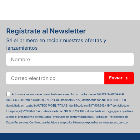
Regístrate al Newsletter
Sé el primero en recibir nuestras ofertas y
lanzamientos
Enviar
Autorizo a las empresas que actualmente o en futuro conformen el GRUPO EMPRESARIAL
AUTECO COLOMBIA (AUTOTECNICA COLOMBIANA S.A.S., identificada con NIT 890.900.317-0
domiciliada en Itagüí, ii) AUTECO MOBILITY S.A.S. identificada con NIT 901.249.413-7 domiciliada en
Envigado, iii) SYNERGIX S.A.S. identificada con NIT 901.259.188-7 domiciliada en Itagüí,) para que lleve
a cabo el Tratamiento de mis Datos Personales de conformidad con su Política de Tratamiento de
Datos Personales. Confirmo que he leído y acepto los términos expuestos en
www.auteco.com.co