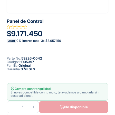
Panel de Control
$9.171.450
0% interés max.
3
x
$3.057.150
ADDI
Parte No
:
59226-0042
Código
:
11035397
Familia
:
Original
Garantía
:
3 MESES
Compra con tranquilidad
Si no es compatible con tu moto, te ayudamos a cambiarla sin
costo adicional.
1
No disponible