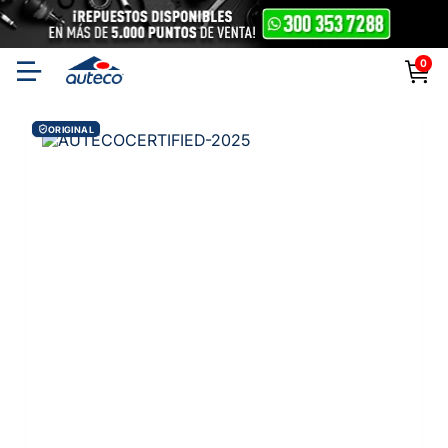
0
ORIGINAL