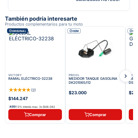
También podría interesarte
Productos complementarios para tu moto
ORIGINAL
OEM
OE
VICTORY
PRICOL
PRICO
RAMAL ELÉCTRICO-32238
MEDIDOR TANQUE GASOLINA
MEDI
DK201065/I12
DS201
★
★
★
★
★
(
2
)
$23.000
$20
$144.247
0% interés max.
3
x
$48.082
ADDI
Comprar
Comprar