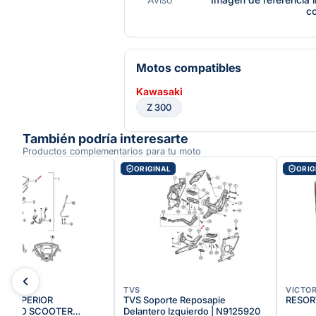
c
Motos compatibles
Kawasaki
Z 300
También podría interesarte
Productos complementarios para tu moto
AL
ORIGINAL
ORIG
TVS
VICTO
A SUPERIOR
TVS Soporte Reposapie
RESOR
METRO SCOOTER
Delantero Izquierdo | N9125920