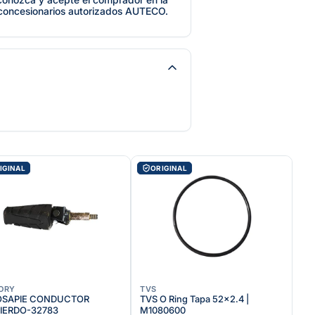
 concesionarios autorizados AUTECO.
IGINAL
ORIGINAL
ORY
TVS
OSAPIE CONDUCTOR
TVS O Ring Tapa 52x2.4 |
IERDO-32783
M1080600