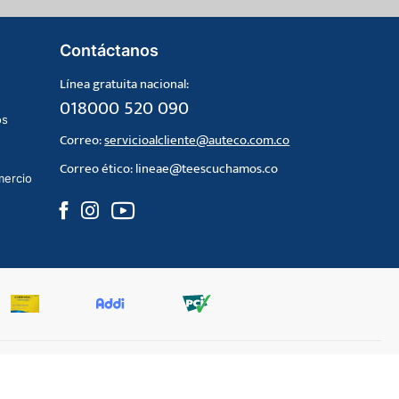
Contáctanos
Línea gratuita nacional:
018000 520 090
os
Correo:
servicioalcliente@auteco.com.co
Correo ético:
lineae@teescuchamos.co
mercio