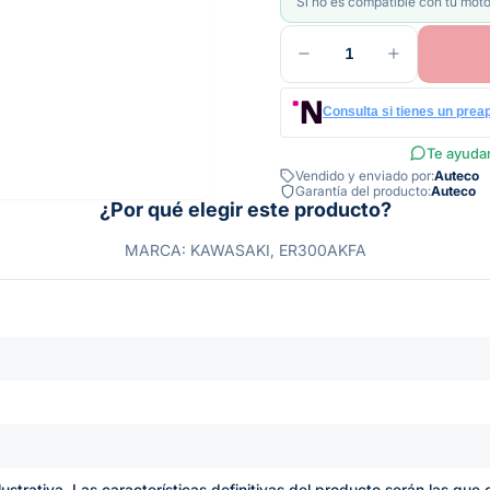
Si no es compatible con tu moto
1
Consulta si tienes un prea
Te ayudam
Vendido y enviado por:
Auteco
Garantía del producto:
Auteco
¿Por qué elegir este producto?
MARCA: KAWASAKI, ER300AKFA
lustrativa. Las características definitivas del producto serán las qu