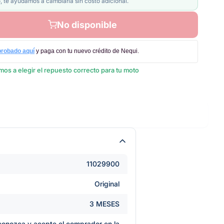
, te ayudamos a cambiarla sin costo adicional.
No disponible
probado aquí
y paga con tu nuevo crédito de Nequi.
os a elegir el repuesto correcto para tu moto
11029900
Original
3 MESES
e conozca y acepte el comprador en la