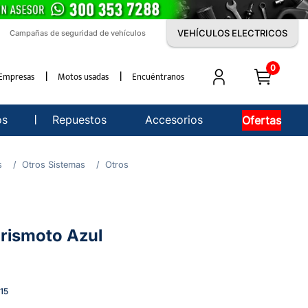
VEHÍCULOS ELECTRICOS
Campañas de seguridad de vehículos
0
Empresas
Motos usadas
Encuéntranos
os
Repuestos
Accesorios
Ofertas
s
Otros Sistemas
Otros
rismoto Azul
15