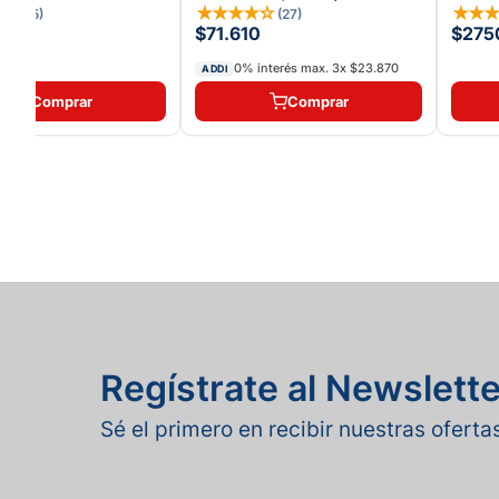
 LIFE
★
★
★
★
★
★
☆
★
★
(
15
)
(
27
)
8
$71.610
$275
0% interés max.
3
x
$23.870
ADDI
Comprar
Comprar
Regístrate al Newslette
Sé el primero en recibir nuestras ofert