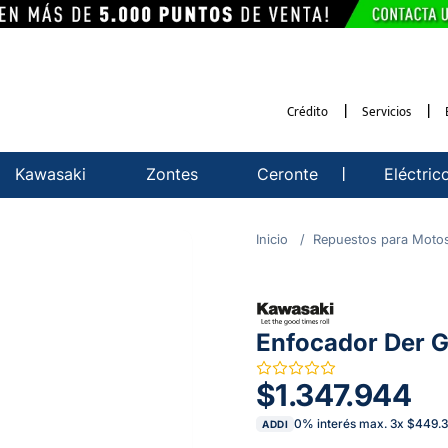
Crédito
Servicios
Kawasaki
Zontes
Ceronte
Eléctric
Repuestos para Moto
Enfocador Der G
$1.347.944
0% interés max.
3
x
$449.3
ADDI