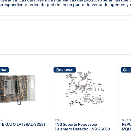
orrespondiente orden de pedido en un punto de venta de agentes y
INAL
ORIGINAL
OR
RY
TVS
VICT
TE GATO LATERAL-33581
TVS Soporte Reposapie
REP
Delantero Derecho | N9126060
IZQU