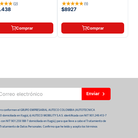
★
★
★
★
★
★
★
★
★
(
2
)
(
1
)
.438
$8927
Comprar
Comprar
Enviar
 futuro conformen el GRUPO EMPRESARIAL AUTECO COLOMBIA (AUTOTECNICA
domiciliada en Itagüí, ii) AUTECO MOBILITY S.A.S. identificada con NIT 901.249.413-7
da con NIT 901.259.188-7 domiciliada en Itagüí,) para que lleve a cabo el Tratamiento de
 Tratamiento de Datos Personales. Confirmo que he leído y acepto los términos