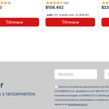
★
★
★
★
★
★
★
☆
★
(
1
)
(
10
)
0
$108.452
$23
0% interés max.
3
x
$36.151
ADDI
Comprar
Comprar
r
Autorizo a las empresas que actualmente o en
COLOMBIANA S.A.S., identificada con NIT 890.900.317-0 
as y lanzamientos
domiciliada en Envigado, iii) SYNERGIX S.A.S. identifica
mis Datos Personales de conformidad con su Política de
expuestos en
www.auteco.com.co