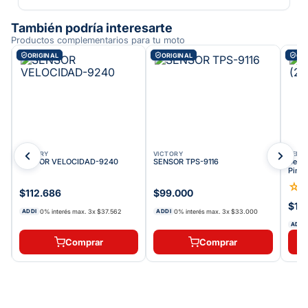
También podría interesarte
Productos complementarios para tu moto
ORIGINAL
ORIGINAL
ORI
VICTORY
VICTORY
BENEL
SENSOR VELOCIDAD-9240
SENSOR TPS-9116
Senso
Pine
☆
$112.686
$99.000
$10
0% interés max.
3
x
$37.562
0% interés max.
3
x
$33.000
ADDI
ADDI
ADDI
Comprar
Comprar