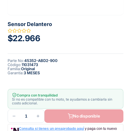
Sensor Delantero
$22.966
Parte No
:
45352-ABD2-900
Código
:
11031473
Familia
:
Original
Garantía
:
3 MESES
Compra con tranquilidad
Si no es compatible con tu moto, te ayudamos a cambiarla sin
costo adicional.
1
No disponible
Consulta si tienes un preaprobado aquí
y paga con tu nuevo