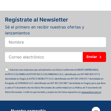
Regístrate al Newsletter
Sé el primero en recibir nuestras ofertas y
lanzamientos
Enviar
Autorizo a las empresas que actualmente o en futuro conformen el GRUPO EMPRESARIAL
AUTECO COLOMBIA (AUTOTECNICA COLOMBIANA S.A.S., identificada con NIT 890.900.317-0
domiciliada en Itagüí, ii) AUTECO MOBILITY S.A.S. identificada con NIT 901.249.413-7 domiciliada en
Envigado, iii) SYNERGIX S.A.S. identificada con NIT 901.259.188-7 domiciliada en Itagüí,) para que lleve
a cabo el Tratamiento de mis Datos Personales de conformidad con su Política de Tratamiento de
Datos Personales. Confirmo que he leído y acepto los términos expuestos en
www.auteco.com.co
Nuestra compañía