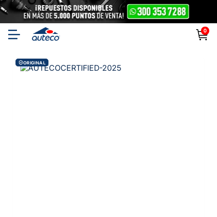
0
ORIGINAL