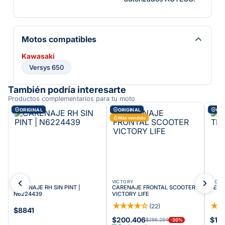
Motos compatibles
Kawasaki
Versys 650
También podría interesarte
Productos complementarios para tu moto
ORIGINAL
ORIGINAL
ORI
Más vendido
TVS
VICTORY
VICT
0
CARENAJE RH SIN PINT |
CARENAJE FRONTAL SCOOTER
RETE
N6224439
VICTORY LIFE
★
★
★
★
☆
★
(
22
)
$8841
$200.406
$19
$286.294
-
30
%