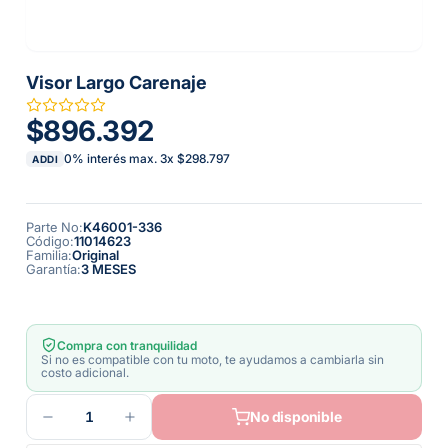
Visor Largo Carenaje
$896.392
0% interés max.
3
x
$298.797
ADDI
Parte No
:
K46001-336
Código
:
11014623
Familia
:
Original
Garantía
:
3 MESES
Compra con tranquilidad
Si no es compatible con tu moto, te ayudamos a cambiarla sin
costo adicional.
1
No disponible