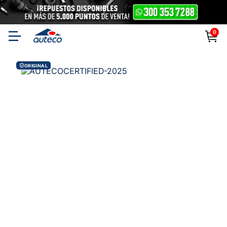
0
ORIGINAL