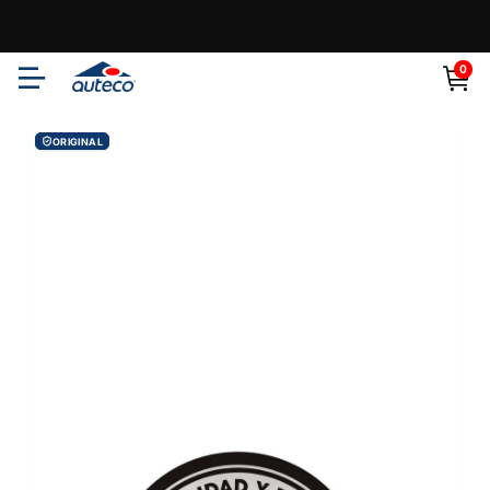
0
ORIGINAL