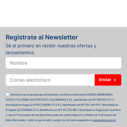
Regístrate al Newsletter
Sé el primero en recibir nuestras ofertas y
lanzamientos
Enviar
Autorizo a las empresas que actualmente o en futuro conformen el GRUPO EMPRESARIAL
AUTECO COLOMBIA (AUTOTECNICA COLOMBIANA S.A.S., identificada con NIT 890.900.317-0
domiciliada en Itagüí, ii) AUTECO MOBILITY S.A.S. identificada con NIT 901.249.413-7 domiciliada en
Envigado, iii) SYNERGIX S.A.S. identificada con NIT 901.259.188-7 domiciliada en Itagüí,) para que lleve
a cabo el Tratamiento de mis Datos Personales de conformidad con su Política de Tratamiento de
Datos Personales. Confirmo que he leído y acepto los términos expuestos en
www.auteco.com.co