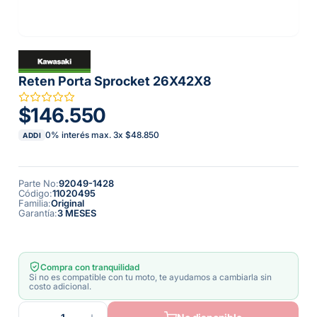
Reten Porta Sprocket 26X42X8
$146.550
0% interés max.
3
x
$48.850
ADDI
Parte No
:
92049-1428
Código
:
11020495
Familia
:
Original
Garantía
:
3 MESES
Compra con tranquilidad
Si no es compatible con tu moto, te ayudamos a cambiarla sin
costo adicional.