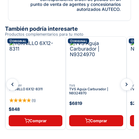
punto de venta de agentes y concesionarios
autorizados AUTECO.
También podría interesarte
Productos complementarios para tu moto
ORIGINAL
ORIGINAL
ORI
VICTORY
TVS
TVS
TORNILLO 6X12-8311
TVS Aguja Carburador |
TVS S
N9324970
★
★
★
★
★
(
1
)
$6819
$29
$848
Comprar
Comprar