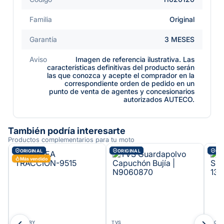
Familia
Original
Garantía
3 MESES
Aviso
Imagen de referencia ilustrativa. Las
características definitivas del producto serán
las que conozca y acepte el comprador en la
correspondiente orden de pedido en un
punto de venta de agentes y concesionarios
autorizados AUTECO.
También podría interesarte
Productos complementarios para tu moto
ORIGINAL
ORIGINAL
ORI
Más vendido
VICTORY
TVS
VICT