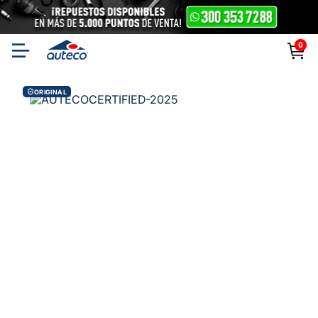
0
ORIGINAL