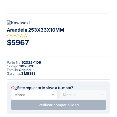
Arandela 253X33X10MM
$5967
Parte No
:
92022-1109
Código
:
11020120
Familia
:
Original
Garantía
:
3 MESES
¿Este repuesto le sirve a tu moto?
Verificar compatibilidad