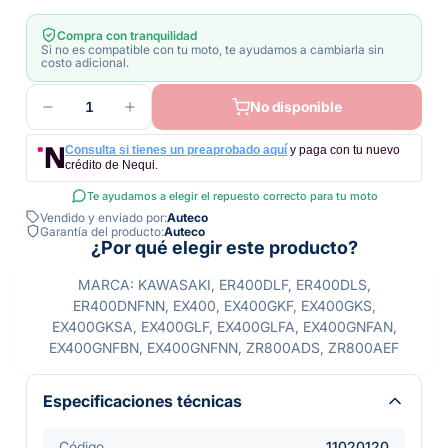
Compra con tranquilidad
Si no es compatible con tu moto, te ayudamos a cambiarla sin
costo adicional.
1
No disponible
Consulta si tienes un preaprobado aquí
y paga con tu nuevo
crédito de Nequi.
Te ayudamos a elegir el repuesto correcto para tu moto
Vendido y enviado por:
Auteco
Garantía del producto:
Auteco
¿Por qué elegir este producto?
MARCA: KAWASAKI, ER400DLF, ER400DLS,
ER400DNFNN, EX400, EX400GKF, EX400GKS,
EX400GKSA, EX400GLF, EX400GLFA, EX400GNFAN,
EX400GNFBN, EX400GNFNN, ZR800ADS, ZR800AEF
Especificaciones técnicas
Código
11020120