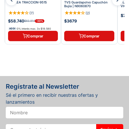
CORREA TRACCION-9515
TVS Guardapolvo Capuchón
BUJE
Bujía | N9060870
VICT
★
★
★
★
☆
★
★
★
★
☆
(
7
)
(
2
)
$70
$58.740
$3679
$83.914
-
30
%
0% interés max.
3
x
$19.580
ADDI
Comprar
Comprar
Regístrate al Newsletter
Sé el primero en recibir nuestras ofertas y
lanzamientos