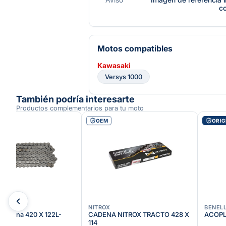
c
Motos compatibles
Kawasaki
Versys 1000
También podría interesarte
Productos complementarios para tu moto
OEM
ORIG
NITROX
BENELL
it Kdna 420 X 122L-
CADENA NITROX TRACTO 428 X
ACOPL
114