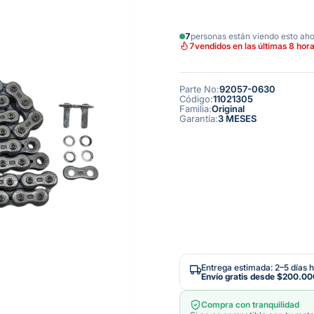
7
personas están viendo esto ah
7
vendidos en las últimas 8 hor
Parte No
:
92057-0630
Código
:
11021305
Familia
:
Original
Garantía
:
3 MESES
Entrega estimada: 2–5 días h
Envío gratis desde
$200.00
Compra con tranquilidad