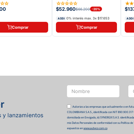
☆
☆
☆
☆
☆
☆
☆
☆
★
100
$52.960
$13
$66.200
-
20
%
0% interés max.
3
x
$17.653
ADDI
ADDI
Comprar
Comprar
r
Autorizo a las empresas que actualmente o en
COLOMBIANA S.A.S., identificada con NIT 890.900.317-0 
as y lanzamientos
domiciliada en Envigado, iii) SYNERGIX S.A.S. identifica
mis Datos Personales de conformidad con su Política de
expuestos en
www.auteco.com.co