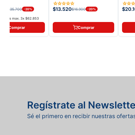
☆
☆
☆
☆
☆
☆
☆
☆
☆
60
$13.520
$20.
$235.700
$16.900
-
20
%
-
20
%
interés max.
3
x
$62.853
Comprar
Comprar
Regístrate al Newslette
Sé el primero en recibir nuestras ofert