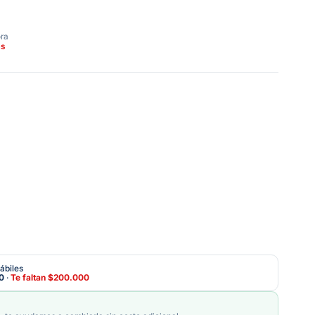
ora
as
ábiles
0
·
Te faltan
$200.000