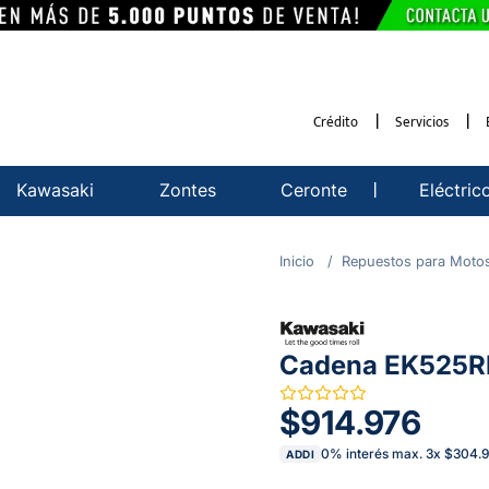
Crédito
Servicios
Kawasaki
Zontes
Ceronte
Eléctric
Repuestos para Moto
Cadena EK525R
$914.976
0% interés max.
3
x
$304.
ADDI