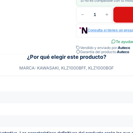
Si no es compatible con tu moto
1
Consulta si tienes un prea
Te ayudam
Vendido y enviado por:
Auteco
Garantía del producto:
Auteco
¿Por qué elegir este producto?
MARCA: KAWASAKI, KLZ1000BFF, KLZ1000BGF
lustrativa. Las características definitivas del producto serán las qu