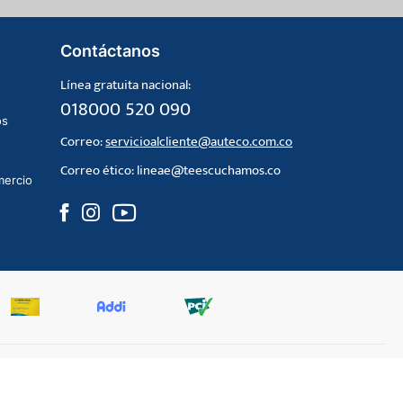
Contáctanos
Línea gratuita nacional:
018000 520 090
os
Correo:
servicioalcliente@auteco.com.co
Correo ético:
lineae@teescuchamos.co
mercio