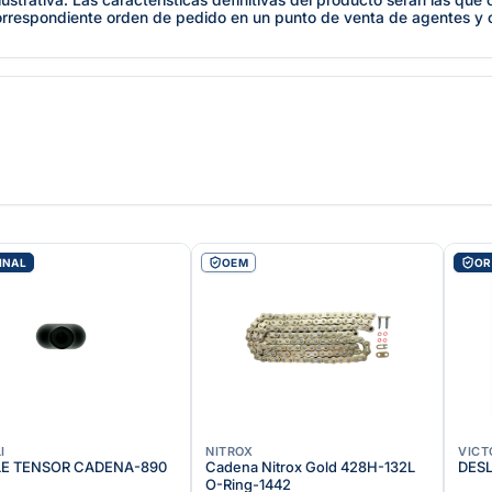
orrespondiente orden de pedido en un punto de venta de agentes y
INAL
OEM
OR
I
NITROX
VICT
E TENSOR CADENA-890
Cadena Nitrox Gold 428H-132L
DES
O-Ring-1442