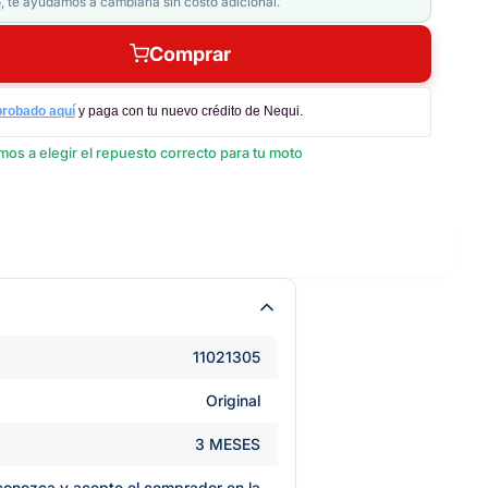
, te ayudamos a cambiarla sin costo adicional.
Comprar
probado aquí
y paga con tu nuevo crédito de Nequi.
os a elegir el repuesto correcto para tu moto
11021305
Original
3 MESES
e conozca y acepte el comprador en la