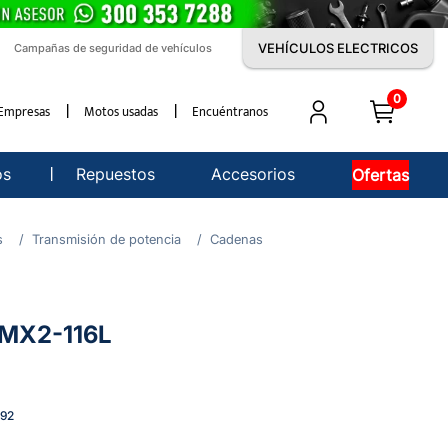
VEHÍCULOS ELECTRICOS
Campañas de seguridad de vehículos
0
Empresas
Motos usadas
Encuéntranos
os
Repuestos
Accesorios
Ofertas
s
Transmisión de potencia
Cadenas
MX2-116L
992