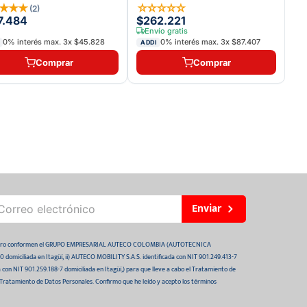
★
★
★
★
☆
☆
☆
☆
☆
(
2
)
7.484
$262.221
Envío gratis
0% interés max.
3
x
$45.828
0% interés max.
3
x
$87.407
ADDI
Comprar
Comprar
Enviar
 futuro conformen el GRUPO EMPRESARIAL AUTECO COLOMBIA (AUTOTECNICA
domiciliada en Itagüí, ii) AUTECO MOBILITY S.A.S. identificada con NIT 901.249.413-7
da con NIT 901.259.188-7 domiciliada en Itagüí,) para que lleve a cabo el Tratamiento de
 Tratamiento de Datos Personales. Confirmo que he leído y acepto los términos