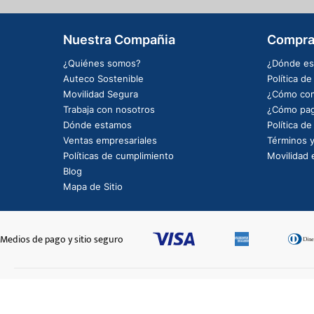
Nuestra Compañia
Compra
¿Quiénes somos?
¿Dónde es
Auteco Sostenible
Política d
Movilidad Segura
¿Cómo com
Trabaja con nosotros
¿Cómo pag
Dónde estamos
Política d
Ventas empresariales
Términos y
Políticas de cumplimiento
Movilidad e
Blog
Mapa de Sitio
Medios de pago y sitio seguro
CADENA EK525RMX2-116L
$914.976