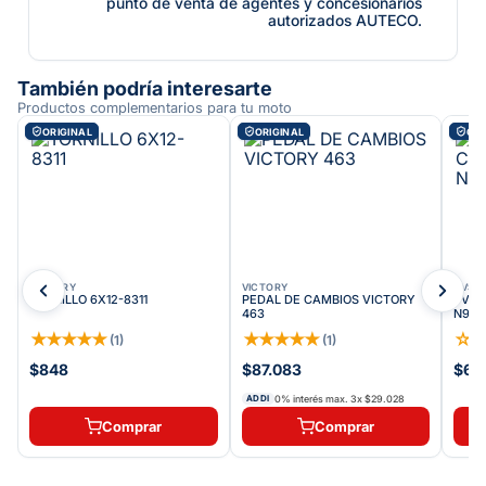
punto de venta de agentes y concesionarios
autorizados AUTECO.
También podría interesarte
Productos complementarios para tu moto
ORIGINAL
ORIGINAL
ORI
VICTORY
VICTORY
TVS
TORNILLO 6X12-8311
PEDAL DE CAMBIOS VICTORY
TVS A
463
N932
★
★
★
★
★
★
★
★
★
★
☆
(
1
)
(
1
)
$848
$87.083
$68
0% interés max.
3
x
$29.028
ADDI
Comprar
Comprar