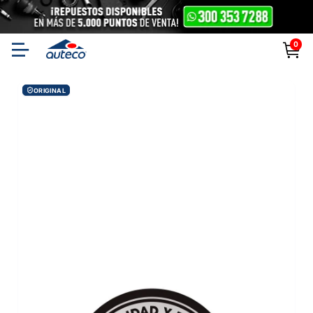
0
ORIGINAL