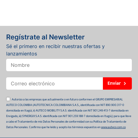
Regístrate al Newsletter
Sé el primero en recibir nuestras ofertas y
lanzamientos
Enviar
Autorizo a las empresas que actualmente o en futuro conformen el GRUPO EMPRESARIAL
AUTECO COLOMBIA (AUTOTECNICA COLOMBIANA S.A.S., identificada con NIT 890.900.317-0
domiciliada en Itagüí, ii) AUTECO MOBILITY S.A.S. identificada con NIT 901.249.413-7 domiciliada en
Envigado, iii) SYNERGIX S.A.S. identificada con NIT 901.259.188-7 domiciliada en Itagüí,) para que lleve
a cabo el Tratamiento de mis Datos Personales de conformidad con su Política de Tratamiento de
Datos Personales. Confirmo que he leído y acepto los términos expuestos en
www.auteco.com.co