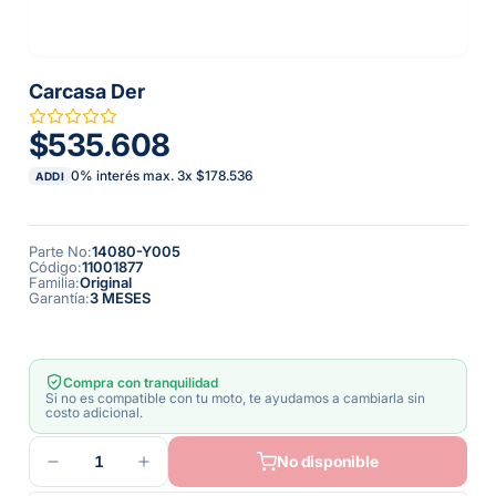
Carcasa Der
$535.608
0% interés max.
3
x
$178.536
ADDI
Parte No
:
14080-Y005
Código
:
11001877
Familia
:
Original
Garantía
:
3 MESES
Compra con tranquilidad
Si no es compatible con tu moto, te ayudamos a cambiarla sin
costo adicional.
1
No disponible