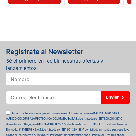
Regístrate al Newsletter
Sé el primero en recibir nuestras ofertas y
lanzamientos
Enviar
Autorizo a las empresas que actualmente o en futuro conformen el GRUPO EMPRESARIAL
AUTECO COLOMBIA (AUTOTECNICA COLOMBIANA S.A.S., identificada con NIT 890.900.317-0
domiciliada en Itagüí, ii) AUTECO MOBILITY S.A.S. identificada con NIT 901.249.413-7 domiciliada en
Envigado, iii) SYNERGIX S.A.S. identificada con NIT 901.259.188-7 domiciliada en Itagüí,) para que lleve
a cabo el Tratamiento de mis Datos Personales de conformidad con su Política de Tratamiento de