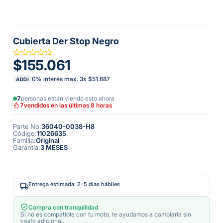
Cubierta Der Stop Negro
$155.061
0% interés max.
3
x
$51.687
ADDI
7
personas están viendo esto ahora
7
vendidos en las últimas 8 horas
Parte No
:
36040-0038-H8
Código
:
11026635
Familia
:
Original
Garantía
:
3 MESES
Entrega estimada: 2–5 días hábiles
Compra con tranquilidad
Si no es compatible con tu moto, te ayudamos a cambiarla sin
costo adicional.