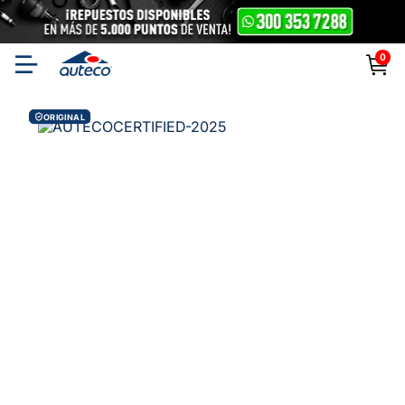
0
ORIGINAL