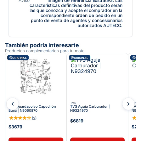
Aviso
Imagen de referencia ilustrativa. Las
características definitivas del producto serán
las que conozca y acepte el comprador en la
correspondiente orden de pedido en un
punto de venta de agentes y concesionarios
autorizados AUTECO.
También podría interesarte
Productos complementarios para tu moto
ORIGINAL
ORIGINAL
ORI
TVS
TVS
TVS
TVS Guardapolvo Capuchón
TVS Aguja Carburador |
TVS T
Bujía | N9060870
N9324970
N909
★
★
★
★
☆
★
(
2
)
$6819
$3679
$22