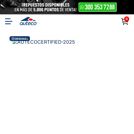
0
ORIGINAL