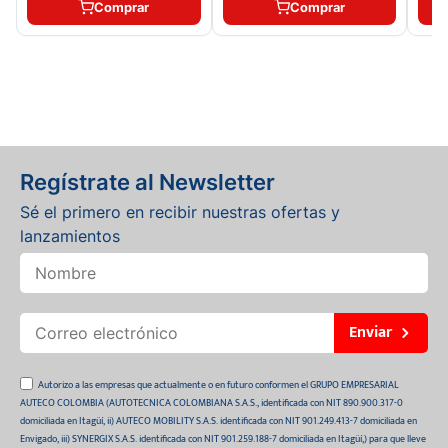
Comprar
Comprar
Regístrate al Newsletter
Sé el primero en recibir nuestras ofertas y
lanzamientos
Enviar
Autorizo a las empresas que actualmente o en futuro conformen el GRUPO EMPRESARIAL
AUTECO COLOMBIA (AUTOTECNICA COLOMBIANA S.A.S., identificada con NIT 890.900.317-0
domiciliada en Itagüí, ii) AUTECO MOBILITY S.A.S. identificada con NIT 901.249.413-7 domiciliada en
Envigado, iii) SYNERGIX S.A.S. identificada con NIT 901.259.188-7 domiciliada en Itagüí,) para que lleve