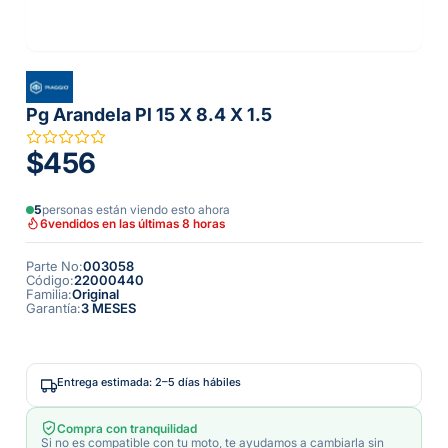
Pg Arandela Pl 15 X 8.4 X 1.5
$456
5
personas están viendo esto ahora
6
vendidos en las últimas 8 horas
Parte No
:
003058
Código
:
22000440
Familia
:
Original
Garantía
:
3 MESES
Entrega estimada: 2–5 días hábiles
Compra con tranquilidad
Si no es compatible con tu moto, te ayudamos a cambiarla sin