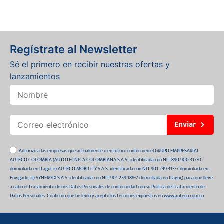
Regístrate al Newsletter
Sé el primero en recibir nuestras ofertas y
lanzamientos
Enviar
Autorizo a las empresas que actualmente o en futuro conformen el GRUPO EMPRESARIAL
AUTECO COLOMBIA (AUTOTECNICA COLOMBIANA S.A.S., identificada con NIT 890.900.317-0
domiciliada en Itagüí, ii) AUTECO MOBILITY S.A.S. identificada con NIT 901.249.413-7 domiciliada en
Envigado, iii) SYNERGIX S.A.S. identificada con NIT 901.259.188-7 domiciliada en Itagüí,) para que lleve
a cabo el Tratamiento de mis Datos Personales de conformidad con su Política de Tratamiento de
Datos Personales. Confirmo que he leído y acepto los términos expuestos en
www.auteco.com.co