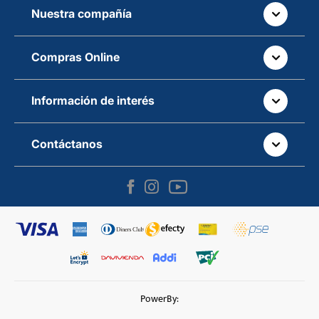
Nuestra compañía
Quiénes somos
Compras Online
Auteco sostenible
¿Dónde está tu pedido?
Movilidad Segura
Información de interés
Políticas de devolución
Manual de partes de vehículos
Sala de prensa
¿Cómo comprar Online?
Contáctanos
Manual de propietario y garantía
Dónde estamos
Línea gratuita nacional: 018000 520 090
¿Cómo pagar online?
Campaña de seguridad vehículos
Ventas empresariales
Correo: servicioalcliente@auteco.com.co
Política de tratamiento de datos
Cursos de movilidad segura
Blog
Correo ético: lineae@teescuchamos.co
Términos y condiciones
Motos a crédito con Galgo
Trakku
PowerBy:
SIC - Superintendencia de Industria y Comercio