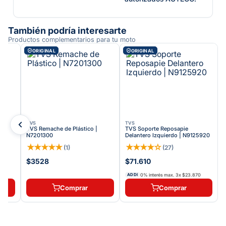
También podría interesarte
Productos complementarios para tu moto
ORIGINAL
ORIGINAL
TVS
TVS
TVS Remache de Plástico |
TVS Soporte Reposapie
N7201300
Delantero Izquierdo | N9125920
★
★
★
★
★
★
★
★
★
☆
(
1
)
(
27
)
$3528
$71.610
0% interés max.
3
x
$23.870
ADDI
Comprar
Comprar