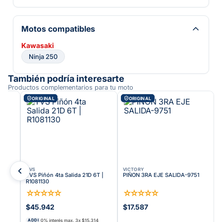
Motos compatibles
Kawasaki
Ninja 250
También podría interesarte
Productos complementarios para tu moto
ORIGINAL
ORIGINAL
TVS
VICTORY
TVS Piñón 4ta Salida 21D 6T |
PIÑON 3RA EJE SALIDA-9751
R1081130
☆
☆
☆
☆
☆
☆
☆
☆
☆
☆
$45.942
$17.587
0% interés max.
3
x
$15.314
ADDI