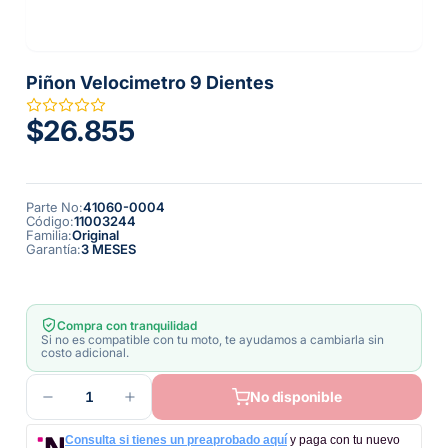
Piñon Velocimetro 9 Dientes
$26.855
Parte No
:
41060-0004
Código
:
11003244
Familia
:
Original
Garantía
:
3 MESES
Compra con tranquilidad
Si no es compatible con tu moto, te ayudamos a cambiarla sin
costo adicional.
1
No disponible
Consulta si tienes un preaprobado aquí
y paga con tu nuevo