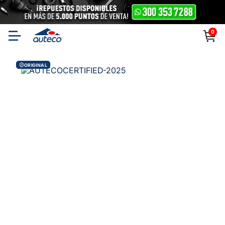
0
ORIGINAL