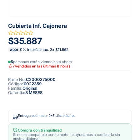
Cubierta Inf. Cajonera
$35.887
0% interés max.
3
x
$11.962
ADDI
5
personas están viendo esto ahora
7
vendidos en las últimas 8 horas
Parte No
:
C2000375000
Código
:
11022359
Familia
:
Original
Garantía
:
3 MESES
Entrega estimada: 2–5 días hábiles
Compra con tranquilidad
Si no es compatible con tu moto, te ayudamos a cambiarla sin
costo adicional.