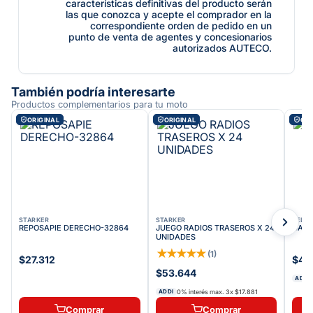
características definitivas del producto serán
las que conozca y acepte el comprador en la
correspondiente orden de pedido en un
punto de venta de agentes y concesionarios
autorizados AUTECO.
También podría interesarte
Productos complementarios para tu moto
ORIGINAL
ORIGINAL
ORI
STARKER
STARKER
VELOC
REPOSAPIE DERECHO-32864
JUEGO RADIOS TRASEROS X 24
CADE
UNIDADES
★
★
★
★
★
(
1
)
$27.312
$46
$53.644
ADDI
0% interés max.
3
x
$17.881
ADDI
Comprar
Comprar