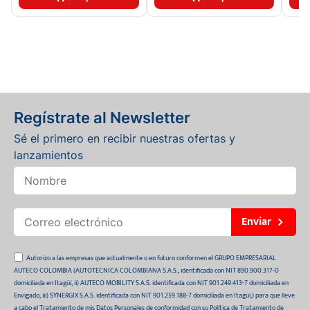
Regístrate al Newsletter
Sé el primero en recibir nuestras ofertas y
lanzamientos
Enviar
Autorizo a las empresas que actualmente o en futuro conformen el GRUPO EMPRESARIAL
AUTECO COLOMBIA (AUTOTECNICA COLOMBIANA S.A.S., identificada con NIT 890.900.317-0
domiciliada en Itagüí, ii) AUTECO MOBILITY S.A.S. identificada con NIT 901.249.413-7 domiciliada en
Envigado, iii) SYNERGIX S.A.S. identificada con NIT 901.259.188-7 domiciliada en Itagüí,) para que lleve
a cabo el Tratamiento de mis Datos Personales de conformidad con su Política de Tratamiento de