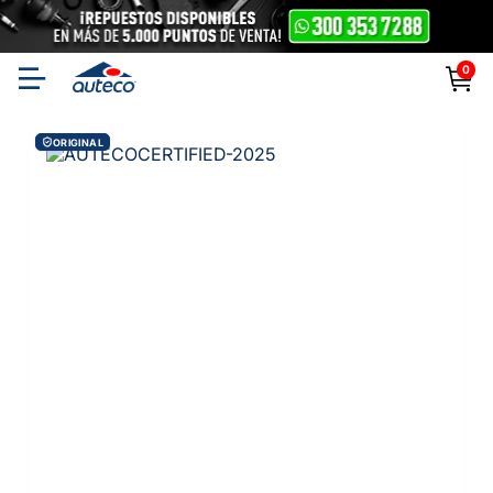
0
ORIGINAL