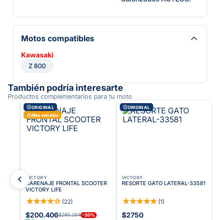
Motos compatibles
Kawasaki
Z 800
También podría interesarte
Productos complementarios para tu moto
ORIGINAL
ORIGINAL
Más vendido
VICTORY
VICTORY
CARENAJE FRONTAL SCOOTER
RESORTE GATO LATERAL-33581
VICTORY LIFE
★
★
★
★
☆
★
★
★
★
★
(
22
)
(
1
)
$200.406
$2750
$286.294
-
30
%