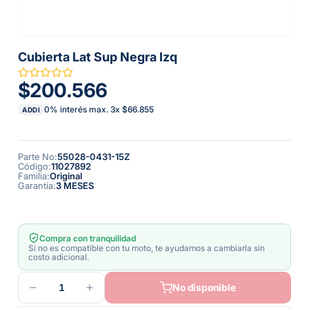
Cubierta Lat Sup Negra Izq
$200.566
0% interés max.
3
x
$66.855
ADDI
Parte No
:
55028-0431-15Z
Código
:
11027892
Familia
:
Original
Garantía
:
3 MESES
Compra con tranquilidad
Si no es compatible con tu moto, te ayudamos a cambiarla sin
costo adicional.
1
No disponible