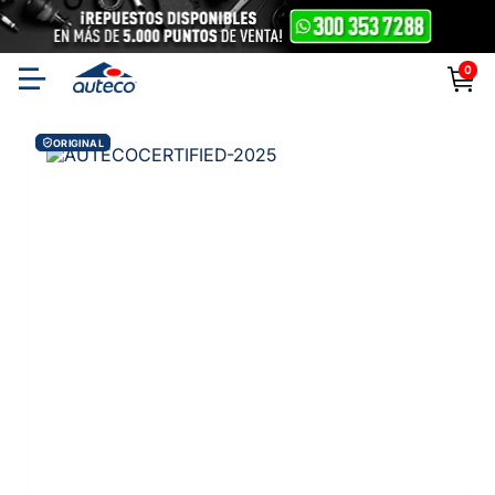
0
ORIGINAL