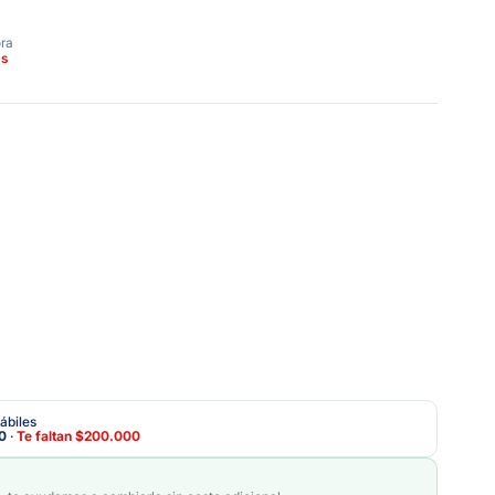
ora
as
ábiles
0
·
Te faltan
$200.000