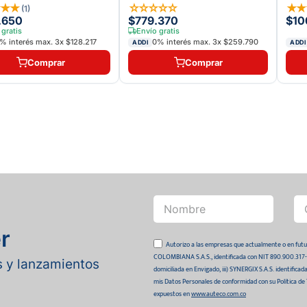
★
★
★
☆
☆
☆
☆
☆
★
(
1
)
.650
$779.370
$10
 gratis
Envío gratis
% interés max.
3
x
$128.217
0% interés max.
3
x
$259.790
ADDI
ADDI
Comprar
Comprar
r
Autorizo a las empresas que actualmente o en
COLOMBIANA S.A.S., identificada con NIT 890.900.317-0 
as y lanzamientos
domiciliada en Envigado, iii) SYNERGIX S.A.S. identifica
mis Datos Personales de conformidad con su Política de
expuestos en
www.auteco.com.co