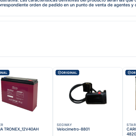
orrespondiente orden de pedido en un punto de venta de agentes y
INAL
ORIGINAL
OR
ER
SEGWAY
STAR
IA TRONEX_12V40AH
Velocimetro-8801
CAR
482