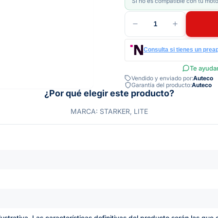
Si no es compatible con tu moto
1
Consulta si tienes un prea
Te ayudam
Vendido y enviado por:
Auteco
Garantía del producto:
Auteco
¿Por qué elegir este producto?
MARCA: STARKER, LITE
lustrativa. Las características definitivas del producto serán las qu