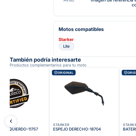
c
Motos compatibles
Starker
Lite
También podría interesarte
Productos complementarios para tu moto
AL
ORIGINAL
ORIG
STARKER
STARK
 IZQUIERDO-11757
ESPEJO DERECHO-18704
BATER