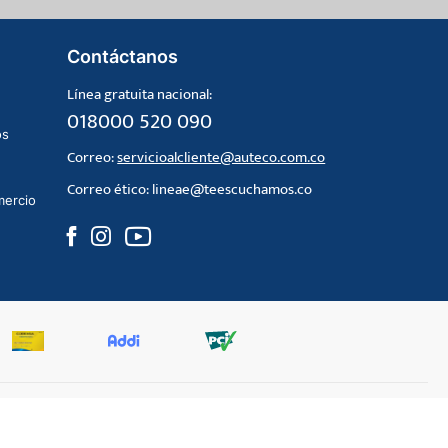
Contáctanos
Línea gratuita nacional:
018000 520 090
os
Correo:
servicioalcliente@auteco.com.co
Correo ético:
lineae@teescuchamos.co
mercio