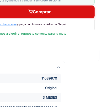
, te ayudamos a cambiarla sin costo adicional.
Comprar
probado aquí
y paga con tu nuevo crédito de Nequi.
os a elegir el repuesto correcto para tu moto
11039970
Original
3 MESES
e conozca y acepte el comprador en la