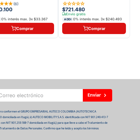
★
★
★
★
☆
☆
☆
☆
☆
(
6
)
0.100
$721.480
Envío gratis
0% interés max.
3
x
$33.367
0% interés max.
3
x
$240.493
ADDI
Comprar
Comprar
Enviar
 futuro conformen el GRUPO EMPRESARIAL AUTECO COLOMBIA (AUTOTECNICA
domiciliada en Itagüí, ii) AUTECO MOBILITY S.A.S. identificada con NIT 901.249.413-7
da con NIT 901.259.188-7 domiciliada en Itagüí,) para que lleve a cabo el Tratamiento de
 Tratamiento de Datos Personales. Confirmo que he leído y acepto los términos