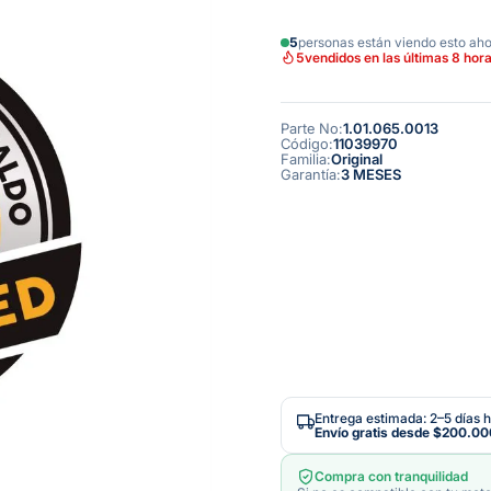
5
personas están viendo esto ah
5
vendidos en las últimas 8 hor
Parte No
:
1.01.065.0013
Código
:
11039970
Familia
:
Original
Garantía
:
3 MESES
Entrega estimada: 2–5 días h
Envío gratis desde
$200.00
Compra con tranquilidad