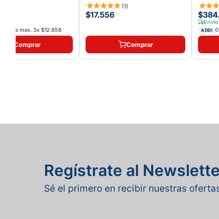
★
★
★
★
★
★
★
★
★
(
1
)
(
1
)
5
$17.556
$384
Envío
interés max.
3
x
$12.858
0
ADDI
Comprar
Comprar
Regístrate al Newslette
Sé el primero en recibir nuestras ofert