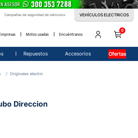
VEHÍCULOS ELECTRICOS
Campañas de seguridad de vehículos
0
Empresas
Motos usadas
Encuéntranos
os
Repuestos
Accesorios
Ofertas
s
Originales electric
ubo Direccion