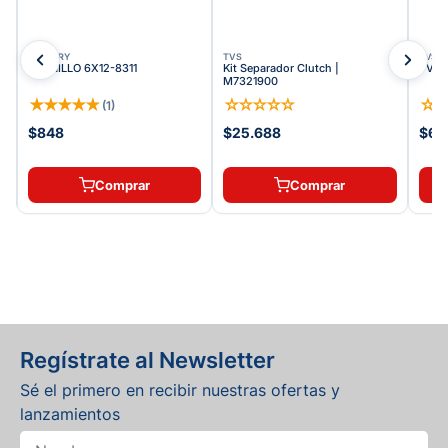
VICTORY
TVS
TVS
TORNILLO 6X12-8311
Kit Separador Clutch |
TVS T
M7321900
★
★
★
★
★
☆
☆
☆
☆
☆
☆
(
1
)
$848
$25.688
$64
Comprar
Comprar
Regístrate al Newsletter
Sé el primero en recibir nuestras ofertas y
lanzamientos