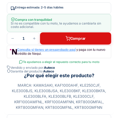
Entrega estimada: 2–5 días hábiles
Compra con tranquilidad
Si no es compatible con tu moto, te ayudamos a cambiarla sin
costo adicional.
1
Comprar
Consulta si tienes un preaprobado aquí
y paga con tu nuevo
crédito de Nequi.
Te ayudamos a elegir el repuesto correcto para tu moto
Vendido y enviado por:
Auteco
Garantía del producto:
Auteco
¿Por qué elegir este producto?
MARCA: KAWASAKI, KAF1000AHF, KLE250CJF,
KLE300BJS, KLE300BJSA, KLE300BKF, KLE300BKFA,
KLE300BLFA, KLE300BLFB, KLE300CLF,
KRF1000AMFNL, KRF1000AMFNN, KRT800GMFAL,
KRT800GMFAN, KRT800GMFNL, KRT800GMFNN