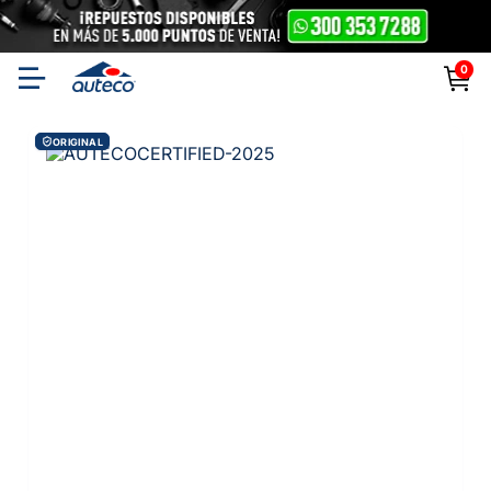
0
ORIGINAL