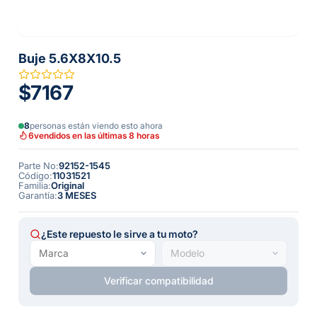
Buje 5.6X8X10.5
$7167
8
personas están viendo esto ahora
6
vendidos en las últimas 8 horas
Parte No
:
92152-1545
Código
:
11031521
Familia
:
Original
Garantía
:
3 MESES
¿Este repuesto le sirve a tu moto?
Verificar compatibilidad