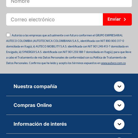
Enviar
Autorizo a las empresas que actualmente o en futuro conformen el GRUPO EMPRESARIAL
AUTECO COLOMBIA (AUTOTECNICA COLOMBIANA S.A.S., identificada con NIT 890.900.317-0
domiciliada en Itagüí, ii) AUTECO MOBILITY S.A.S. identificada con NIT 901.249.413-7 domiciliada en
Envigado, iii) SYNERGIX S.A.S. identificada con NIT 901.259.188-7 domiciliada en Itagüí,) para que lleve
a cabo el Tratamiento de mis Datos Personales de conformidad con su Política de Tratamiento de
Datos Personales. Confirmo que he leído y acepto los términos expuestos en
www.auteco.com.co
Nuestra compañía
Quiénes somos
Compras Online
Auteco sostenible
¿Dónde está tu pedido?
Movilidad Segura
Información de interés
Políticas de devolución
Manual de partes de vehículos