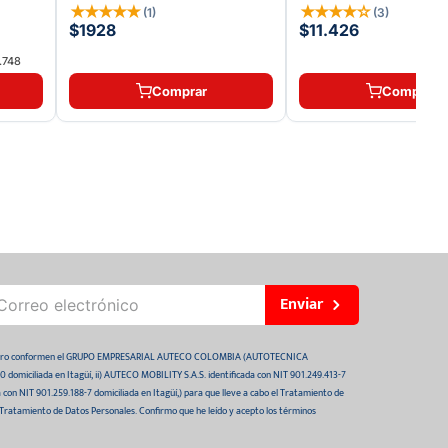
★
★
★
★
★
★
★
★
★
☆
(
1
)
(
3
)
$1928
$11.426
.748
Comprar
Comprar
Enviar
 futuro conformen el GRUPO EMPRESARIAL AUTECO COLOMBIA (AUTOTECNICA
domiciliada en Itagüí, ii) AUTECO MOBILITY S.A.S. identificada con NIT 901.249.413-7
da con NIT 901.259.188-7 domiciliada en Itagüí,) para que lleve a cabo el Tratamiento de
 Tratamiento de Datos Personales. Confirmo que he leído y acepto los términos