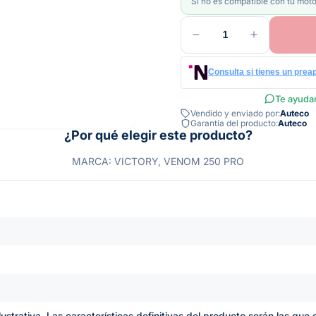
Si no es compatible con tu moto
1
Consulta si tienes un prea
Te ayudam
Vendido y enviado por:
Auteco
Garantía del producto:
Auteco
¿Por qué elegir este producto?
MARCA: VICTORY, VENOM 250 PRO
lustrativa. Las características definitivas del producto serán las qu