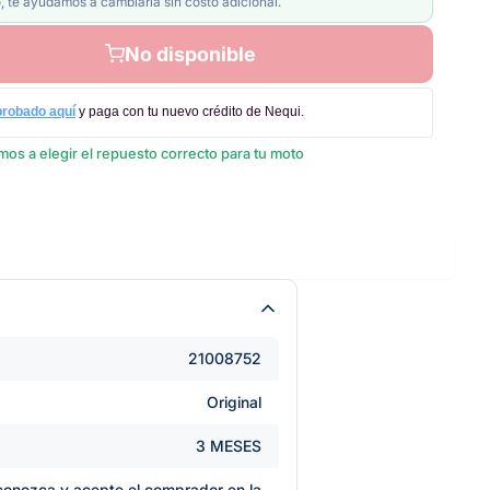
, te ayudamos a cambiarla sin costo adicional.
No disponible
probado aquí
y paga con tu nuevo crédito de Nequi.
os a elegir el repuesto correcto para tu moto
21008752
Original
3 MESES
e conozca y acepte el comprador en la