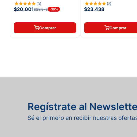
★
★
★
★
★
★
★
★
★
★
(
3
)
(
2
)
$20.001
$23.438
$28.573
-
30
%
Comprar
Comprar
Regístrate al Newslette
Sé el primero en recibir nuestras ofert