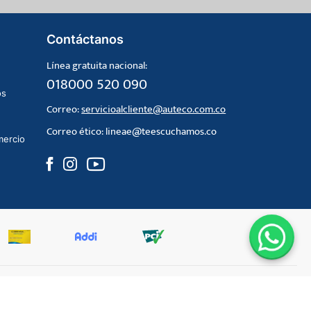
Contáctanos
Línea gratuita nacional:
018000 520 090
os
Correo:
servicioalcliente@auteco.com.co
Correo ético:
lineae@teescuchamos.co
mercio