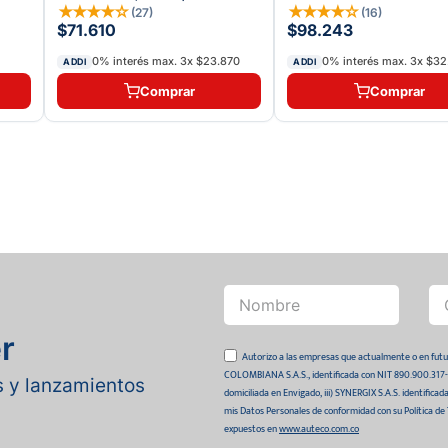
★
★
★
★
☆
★
★
★
★
☆
(
27
)
(
16
)
$71.610
$98.243
0% interés max.
3
x
$23.870
0% interés max.
3
x
$32
ADDI
ADDI
Comprar
Comprar
r
Autorizo a las empresas que actualmente o en
COLOMBIANA S.A.S., identificada con NIT 890.900.317-0 
as y lanzamientos
domiciliada en Envigado, iii) SYNERGIX S.A.S. identifica
mis Datos Personales de conformidad con su Política de
expuestos en
www.auteco.com.co