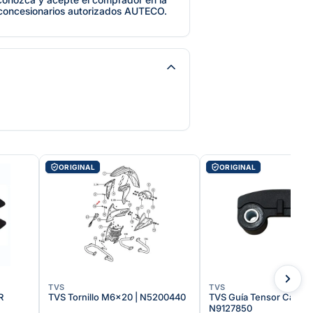
 concesionarios autorizados AUTECO.
ORIGINAL
ORIGINAL
TVS
TVS
R
TVS Tornillo M6x20 | N5200440
TVS Guía Tensor Cadena
N9127850