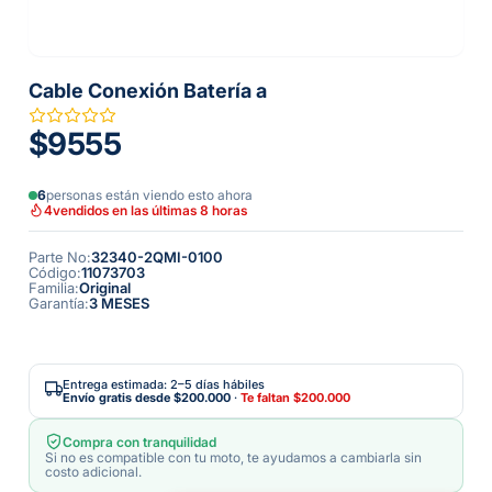
Cable Conexión Batería a
$9555
6
personas están viendo esto ahora
4
vendidos en las últimas 8 horas
Parte No
:
32340-2QMI-0100
Código
:
11073703
Familia
:
Original
Garantía
:
3 MESES
Entrega estimada: 2–5 días hábiles
Envío gratis desde
$200.000
·
Te faltan
$200.000
Compra con tranquilidad
Si no es compatible con tu moto, te ayudamos a cambiarla sin
costo adicional.