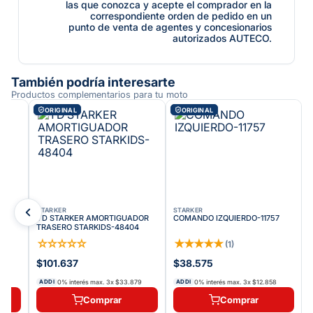
las que conozca y acepte el comprador en la
correspondiente orden de pedido en un
punto de venta de agentes y concesionarios
autorizados AUTECO.
También podría interesarte
Productos complementarios para tu moto
ORIGINAL
ORIGINAL
STARKER
STARKER
YD STARKER AMORTIGUADOR
COMANDO IZQUIERDO-11757
TRASERO STARKIDS-48404
☆
☆
☆
☆
☆
★
★
★
★
★
(
1
)
$101.637
$38.575
83
0% interés max.
3
x
$33.879
0% interés max.
3
x
$12.858
ADDI
ADDI
Comprar
Comprar