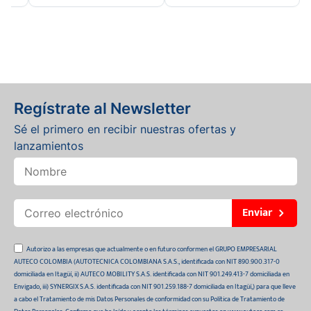
Regístrate al Newsletter
Sé el primero en recibir nuestras ofertas y
lanzamientos
Enviar
Autorizo a las empresas que actualmente o en futuro conformen el GRUPO EMPRESARIAL
AUTECO COLOMBIA (AUTOTECNICA COLOMBIANA S.A.S., identificada con NIT 890.900.317-0
domiciliada en Itagüí, ii) AUTECO MOBILITY S.A.S. identificada con NIT 901.249.413-7 domiciliada en
Envigado, iii) SYNERGIX S.A.S. identificada con NIT 901.259.188-7 domiciliada en Itagüí,) para que lleve
a cabo el Tratamiento de mis Datos Personales de conformidad con su Política de Tratamiento de