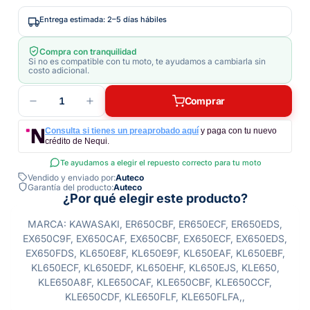
Entrega estimada: 2–5 días hábiles
Compra con tranquilidad
Si no es compatible con tu moto, te ayudamos a cambiarla sin
costo adicional.
1
Comprar
Consulta si tienes un preaprobado aquí
y paga con tu nuevo
crédito de Nequi.
Te ayudamos a elegir el repuesto correcto para tu moto
Vendido y enviado por:
Auteco
Garantía del producto:
Auteco
¿Por qué elegir este producto?
MARCA: KAWASAKI, ER650CBF, ER650ECF, ER650EDS,
EX650C9F, EX650CAF, EX650CBF, EX650ECF, EX650EDS,
EX650FDS, KL650E8F, KL650E9F, KL650EAF, KL650EBF,
KL650ECF, KL650EDF, KL650EHF, KL650EJS, KLE650,
KLE650A8F, KLE650CAF, KLE650CBF, KLE650CCF,
KLE650CDF, KLE650FLF, KLE650FLFA,,