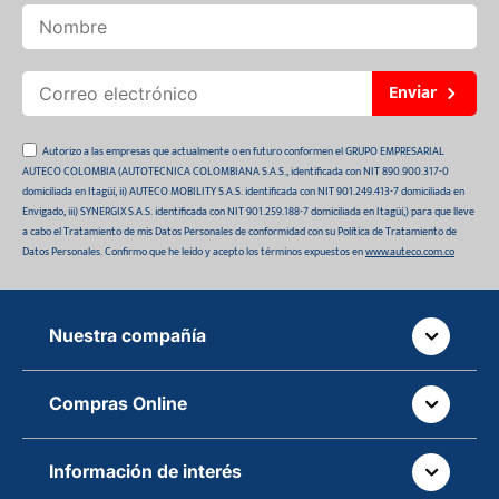
Enviar
Autorizo a las empresas que actualmente o en futuro conformen el GRUPO EMPRESARIAL
AUTECO COLOMBIA (AUTOTECNICA COLOMBIANA S.A.S., identificada con NIT 890.900.317-0
domiciliada en Itagüí, ii) AUTECO MOBILITY S.A.S. identificada con NIT 901.249.413-7 domiciliada en
Envigado, iii) SYNERGIX S.A.S. identificada con NIT 901.259.188-7 domiciliada en Itagüí,) para que lleve
a cabo el Tratamiento de mis Datos Personales de conformidad con su Política de Tratamiento de
Datos Personales. Confirmo que he leído y acepto los términos expuestos en
www.auteco.com.co
Nuestra compañía
Quiénes somos
Compras Online
Auteco sostenible
¿Dónde está tu pedido?
Movilidad Segura
Información de interés
Políticas de devolución