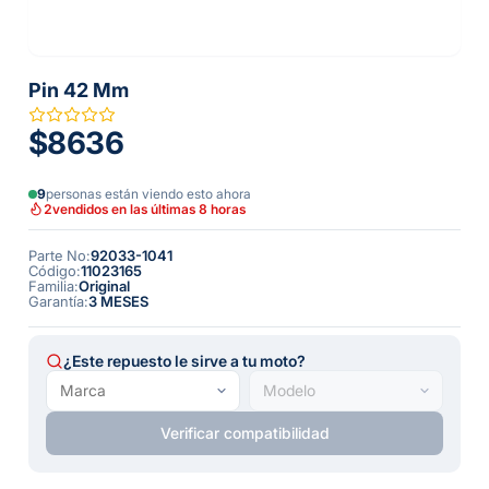
Pin 42 Mm
$8636
9
personas están viendo esto ahora
2
vendidos en las últimas 8 horas
Parte No
:
92033-1041
Código
:
11023165
Familia
:
Original
Garantía
:
3 MESES
¿Este repuesto le sirve a tu moto?
Verificar compatibilidad