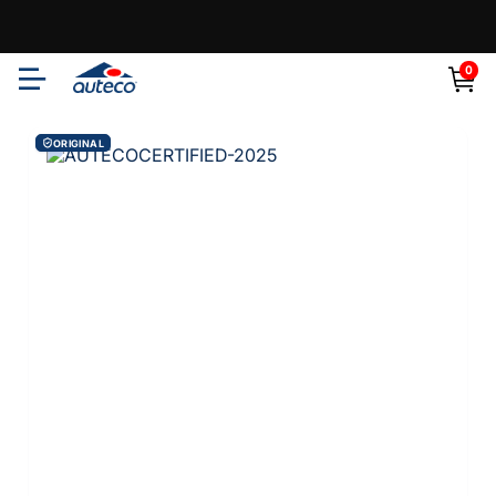
0
ORIGINAL