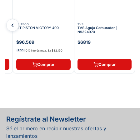
AUTECO
TVS
0410
KIT PISTON VICTORY 400
TVS Aguja Carburador |
N9324970
$96.569
$6819
0% interés max.
3
x
$32.190
ADDI
Comprar
Comprar
Regístrate al Newsletter
Sé el primero en recibir nuestras ofertas y
lanzamientos