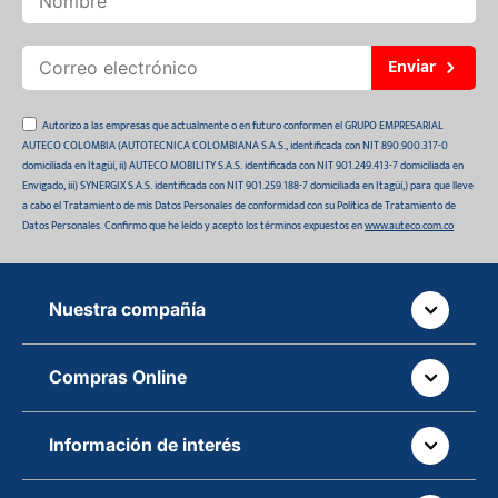
Enviar
Autorizo a las empresas que actualmente o en futuro conformen el GRUPO EMPRESARIAL
AUTECO COLOMBIA (AUTOTECNICA COLOMBIANA S.A.S., identificada con NIT 890.900.317-0
domiciliada en Itagüí, ii) AUTECO MOBILITY S.A.S. identificada con NIT 901.249.413-7 domiciliada en
Envigado, iii) SYNERGIX S.A.S. identificada con NIT 901.259.188-7 domiciliada en Itagüí,) para que lleve
a cabo el Tratamiento de mis Datos Personales de conformidad con su Política de Tratamiento de
Datos Personales. Confirmo que he leído y acepto los términos expuestos en
www.auteco.com.co
Nuestra compañía
Quiénes somos
Compras Online
Auteco sostenible
¿Dónde está tu pedido?
Movilidad Segura
Información de interés
Políticas de devolución
Manual de partes de vehículos
Sala de prensa