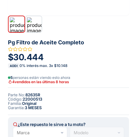
Pg Filtro de Aceite Completo
$30.444
0% interés max.
3
x
$10.148
ADDI
5
personas están viendo esto ahora
4
vendidos en las últimas 8 horas
Parte No
:
82635R
Código
:
22000513
Familia
:
Original
Garantía
:
3 MESES
¿Este repuesto le sirve a tu moto?