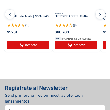
TVS
BENELLI
TVS
TVS Filtro de Aceite | M1080540
FILTRO DE ACEITE-19584
TVS T
M108
★
★
★
★
☆
★
★
★
★
☆
★
(
11
)
(
5
)
$5261
$60.700
$11
0% interés max.
3
x
$20.233
ADDI
Comprar
Comprar
Regístrate al Newsletter
Sé el primero en recibir nuestras ofertas y
lanzamientos